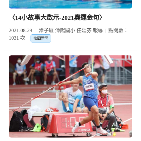
〈14小故事大啟示-2021奧運金句〉
2021-08-29
潭子區 潭陽國小 任廷芬 報導
點閱數：
1031 次
校園新聞