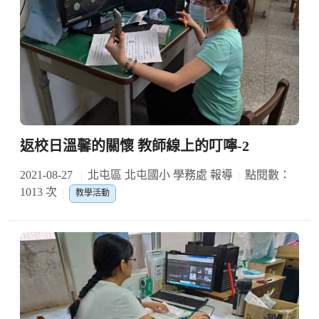
返校日溫馨的關懷 教師線上的叮嚀-2
2021-08-27
北屯區 北屯國小 學務處 報導
點閱數：
1013 次
教學活動