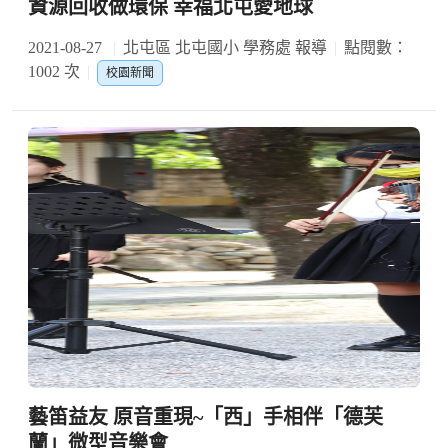
資源回收做環保 幸福北屯愛地球
2021-08-27
北屯區 北屯國小 學務處 報導
點閱數：
1002 次
校園新聞
藝笛益友 原音重現~「西」手相伴「德芙
蘭」微型音樂會