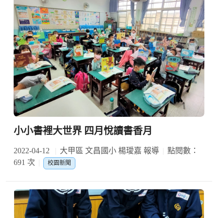
小小書裡大世界 四月悅讀書香月
2022-04-12
大甲區 文昌國小 楊璦嘉 報導
點閱數：
691 次
校園新聞