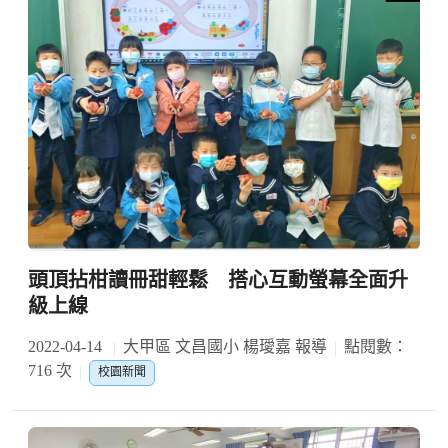
頭頂拈柑讀冊甜輕鬆 搭心互動螢幕全面升
級上線
2022-04-14
大甲區 文昌國小 楊璦嘉 報導
點閱數：
716 次
校園新聞