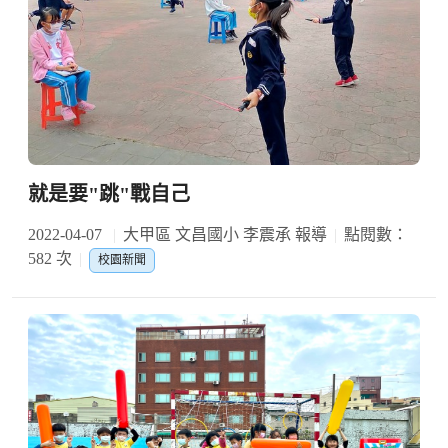
就是要"跳"戰自己
2022-04-07
大甲區 文昌國小 李震承 報導
點閱數：
582 次
校園新聞