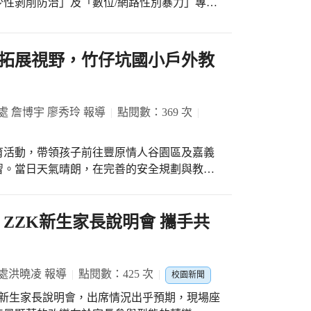
性剝削防治」及「數位/網路性別暴力」專題
，也能強化孩子的性平觀念與自我保護意識，
者劇場、英語說故事、朗讀與歌唱等多樣學習
與影
，孩子們逐漸累積語言能力，在實際運用中培
性別事件的行為，並且引導孩子理解身體自主
拓展視野，竹仔坑國小戶外教
走向更大的舞台。 朗讀的深度學習
他人」的重要性。透過有獎徵答與情境討論，
整合能力的展現。從單字發音的精準掌握，到
當情況時，應勇敢拒絕並即時向師長或相關單
一個細節都影響著整體表現。透過反覆練習，
處 詹博宇 廖秀玲 報導
點閱數：369 次
，並學習運用聲音傳達情緒，使文本更具畫面
能因警覺性不足，遭誘騙提供私密影像，或在
音量，也是成功演繹的重要關鍵。 一步一
至遭偷拍或強迫拍攝。此類行為不僅觸法，更
極參與各項英語相關活動，從最初面對鏡頭時
育活動，帶領孩子前往豐原情人谷園區及嘉義
本次宣導，我們希望孩子能認知到網路世界的
中的團隊合作，今年更是獨當一面擔任劉其偉
習。當日天氣晴朗，在完善的安全規劃與教師
前夕，我們給孩子
。本次挑戰個人英語朗讀競賽，更是將過去所
實作課程，將課堂所學延伸至真實場域，實踐
子能學習保護自己，尊重他人，健康快樂的成
一次練習與嘗試，都是邁向成長的重要一步，
教育意義。 在園區導覽人員的帶
顧果樹，體會農夫的辛苦與樂趣；深入認識乳
 Child. ZZK新生家長說明會 攜手共
的力量。透過競賽歷程，孩子們不僅提升英語
仙的成長歷程與生態環境，將自然科學與生命
價值。 期待未來有更多ZZK學子站上舞台，
觀察、提問與互動解說，孩子們不僅加深對動
歷程中持續發光發熱，成為自信且具國際視野
戶外教育亦安排多項動物
處洪曉凌 報導
點閱數：425 次
校園新聞
鴿與魚群，以及近距離觀察竹節蟲等昆蟲生
舉辦新生家長說明會，出席情況出乎預期，現場座
同理心與責任感，從最初的緊張害怕，到後來