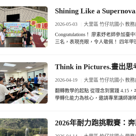
Shining Like a Supe
2026-05-03
大里區 竹仔坑國小 教務
Congratulations！ 廖素妤老師參加臺中市115年度語文競賽初賽，榮獲教師組寫字第
三名，表現亮眼，令人敬佩！ 四年甲班陳冠林同學參加臺中市115年度語文競賽初
賽，榮獲寫字第三名，感謝廖素妤老師的用心指導！ 五年甲
年度臺中市語文競賽初賽，榮獲國語朗
謝每一位團隊夥伴的支持與鼓勵，讓
Think in Pictures
占有一席之地。這份榮耀，屬於每一位辛
see the light, I see you. And people will see yo
2026-04-19
大里區 竹仔坑國小 教務
在競爭激烈的臺中市語文競賽中，小
翻轉教學的起點 從理念到實踐 4.15，本校辦理「心智圖教師研習」，以提升教師教
資源有限、學生人數不多，每一次參
學轉化能力為核心，邀請專業講師謝
們始終相信，只要用心耕耘，每一個孩子都能被看見。 我
導。課程以「從畫到教」為主軸，強
競賽初賽，終於迎來令人振奮的突破
力的重要策略。透過實例示範，教師
厚實力與專業素養；四年甲班陳冠林
晰有條理的圖像架構，讓教學更具脈絡。 高參與的學習現場 邊畫邊笑的
2026年耐力跑挑戰賽：
後，是無數次反覆練習的累積；五年
研習當天氣氛輕鬆活潑，老師們以「
名，以清晰自信的聲音打動評審。這
教學風格到生活點滴，一一呈現在圖