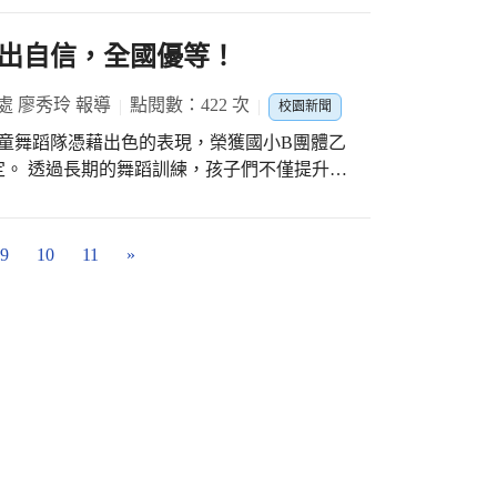
一起說出英文單字，並開心地指著自己的五官
作品。孩子們運用生活中常見的材料，透過巧
們在笑聲中體驗英語學習的樂趣。 小學課
、冰棒棍、樹枝等素材轉化為一件件充滿童趣
出自信，全國優等！
年級教室裡，孩子們迎來最期待的「入班體
想像 每匹小馬都有故
一起坐在課桌椅前，體驗真正的小學課堂。數
著學生獨特的想法。 1甲陳子樂的「馬上幸
處 廖秀玲 報導
點閱數：422 次
校園新聞
導孩子比較物品的長短。孩子們仔細觀察、動
傳遞給每一個人；4乙楊宇晴創作的「Go!勇
成任務。透過「小主人與小客人」的互動方
兒童舞蹈隊憑藉出色的表現，榮獲國小B團體乙
色鬃毛象徵勇氣與堅毅；4乙林羽晞的「單槍匹
學生展現照顧與分享的能力。 體能大挑
僅提升了
對挑戰。4乙李沛潔從「馬」聯想到「海馬」，
鬧的環節，莫過於體能課程。在恆動館裡，小
作的能力以及滿滿的榮譽感和自信心。在舞蹈
世界」，呈現充滿童趣的海底場景。透過這些
跳床與平衡木。孩子們一個接一個地跳躍、平
小近年來積極參加全國舞蹈比賽臺中市初賽，
作精神。 跨域創作 科技與未來
任務。接著來到青青草原，大家進行S型跨欄前
國賽，面對其他16組來自各縣市學校的菁英
9
10
11
»
將科技概念融入作品之中。5乙施宇昕創作的
礙、努力投出每一球，在遊戲與運動中培養協
子們能有如此的表現實屬不易，而孩子們在舞
馬，透過實驗材料與程式設計，讓作品具有動
的努力與熱情。 孩子們能有如此佳
馬。2乙劉祤芙的「馬上有電：AI綠能新世
體驗日畫下溫馨句點。透過一天的課程體驗，
指導和家長們的全力支援，正因為有了大家的
品中彩虹樹頂端的太陽能車象徵未來能源發
感受到國小課堂與活動的多元與有趣。對即將
最佳狀態，而這也正是親師生合作的力量展
，也要與大自然和諧共存。學生透過創作，開
，更是一段建立信心與期待的旅程。 本校
展，讓更多的孩子徜徉在舞蹈的世界，進而成
 本次展覽也
熟悉與友善的環境中迎接新的學習階段，也期
何采恩與家人利用塑膠瓶蓋、竹筷、冰棒棍與包
展開屬於自己的小學生活。(竹仔坑國小)
，讓舊物重獲新生命。2乙郭雨昕則與弟弟到公
馬」，在創作過程中體驗與家人合作的樂趣。3