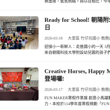
無虛席，氣氛熱絡。與以往相比，今
主動嘗試親近動物，充分展現團隊合作
多家庭由父母共同出席，顯示對孩子
擊、DIY鑰匙圈製作、滑草活動、手
教育環境中，家長仍積極了解學校辦
創意學習。漆彈活動訓練專注力與紀律
期待。 貼心規劃 兼顧親師需求 考量雙親同時參與說明會時的托育需求，學校特別
Ready for School
而滑草活動則在安全管理下讓孩子們
規劃「Switch Play沙坑體驗區
計兼具教育性、探索性與趣味性，促進孩子們身心
日
在沙坑中堆沙堡、發揮創意，不僅玩
不僅拓展學生學習視野，也深化跨領
一貼心設計有效降低家長參與門檻，
本校將持續精進課程設計，打造更豐
2026-03-18
大里區 竹仔坑國小 教務
以家庭為核心的教育思維。 全英語互動 展現學習亮點 活動現場更安排外籍教師與
穩健成長。（竹仔坑國小）
迎接小一新鮮人：走進國小的一天 3
孩子進行全英語互動，透過遊戲、對
來自朝陽科技大學附設幼兒園的孩子
多模態教學方式結合聽覺、視覺與動
孩子們走進校園、走進教室，提前感
身感受學校國際教育的實踐成果。孩
孩子們，帶領大家認識校園環境，並
自信與好奇心，令親師生皆感驚艷。 專業攜手 共創優質教育 本次活動圓滿順利，
中，小朋友們帶著好奇與期待，展開屬於自
Creative Horses, H
特別感謝吳政憲院長及賴政吉主任帶
身：健康操動一動 活動首先從活力滿
英語教學注入豐富資源。同時，竹仔
登場囉!
師一起跳起雙語版的健康操，透過簡
活動成功的重要關鍵，展現學校穩健而溫暖的教育力量。
的氛圍中暖身。大家跟著節奏伸展手
新生家長說明會不僅是資訊交流的平
2026-03-17
大里區 竹仔坑國小 教務
離，為接下來的學習活動做好準備。 英語繪本時間：認識五官的趣味閱讀 接著，孩
次活動，親師之間建立良好互動基礎
FUN MAKER寒假作業展 創意小馬躍動校園 為培養學生的創意思考與動手實作能
子們來到品書房，進入溫馨的繪本導讀時間。老
未來，本校將持續以學生為中心，結
力，本校於114學年度寒假規劃「FU
Monster! 為主題，帶領孩子們透
長、快樂學習。(竹仔坑國小)
作」，鼓勵學生以生肖「馬」為主題