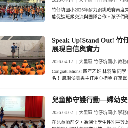
2026-04-14
大里區 竹仔坑國小 學務
力的見證。 堅持努力 成長茁壯 在這條不易的道路上，也有許多默默付出的身影同
師畫上可愛插圖，展現滿滿創意。 分
樣值得被看見。蔡宜倫同學為了精進
竹仔坑國小2026年耐力跑挑戰賽再
己的作品，彼此互相回應與鼓勵，現
求精準；許蔚嵐同學則細心的為每一
能促進班級交流與團隊合作。孩子們
動，不僅拉近彼此距離，也讓「思考
未能獲獎，但能夠堅持完成比賽、從
練的成果。 今年的耐力跑挑戰賽在ZZK運動場舉行，依然採用分級挑戰目標。低年
根。 從理解到應用 讓教學更有方法 課程中亦強調心智圖在教學上的實際應用，透
的學習歷程與自我突破。感謝鄭淑萍
級學生需在8分鐘內完成1000公尺（5
過「閱讀、關鍵字、分類、繪圖、表
能量，這份努力與勇氣，正是成長最真實的印記。 能量積累 
（10圈），而高年級則需在20分鐘內完
Speak Up!Stand O
體策略，教師們也發現，心智圖不僅
校而言，「第一次」格外珍貴。多年
提升了孩子們的身體素質，也讓他們在經歷
程，有助於提升學生的理解與統整能力。 回饋與省思 帶得走也用得上的學
展現自信與實力
的那一刻。這份突破，象徵著改變的
賽，不僅是一場比賽，更是一個讓孩
烈迴響中可見，多數教師肯定本次研
就會有第二次、第三次的可能。榮耀
過這樣的活動，能激勵更多的學生持
化為教學工具的初步能力。透過實作
2026-04-12
大里區 竹仔坑國小 教務
果。 發現潛能 尋找超新星 學校始終秉持著「成就每一個孩子」的理念，相信每個
受體育活動的樂趣，並在未來的日子
開始思考更多元的應用方式。同時，
孩子心中都有一束光。教師看見孩子
Congratulations! 四年乙班 林
實例分享，讓教學運用更加深化。 期待再相聚 讓學習持續發生 這場研習不僅是一
我，這份光芒也將被更多人看見，甚至如超新星般
名！ 感謝侯美惠主任用心指導 在掌聲與期待交織的舞台上，四年乙班林羽晞同學以
場專業成長的歷程，更是一段充滿溫
這一次的成績，是起點，而非終點。
穩健的表現與自信的聲音，榮獲114
智圖開始，教師們重新感受到「畫出思考」的力量。 研習
舞台，讓孩子勇敢發聲、自信書寫。
為校爭光。這份榮耀，不僅屬於羽晞
示收穫滿滿，也熱烈期待未來能再次
耀，整片星空都將因此更加燦爛。(竹
果，特別感謝侯美惠主任悉心指導，陪伴孩
兒童節守護行動—婦幼安
堂中的應用。 相信在不斷的學習與實
榮耀綻放 本次臺中市國小英語朗讀比
思考、說得出理解」的優質學習環境。
226所學校參與，參賽人數與規模皆
2026-04-02
大里區 竹仔坑國小 學務
們無不全力以赴。羽晞同學在眾多優
在兒童節前夕，為深化學生性別平等
口條，在舞台上自信詮釋文本，讓語