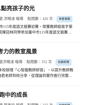
rnova.點亮孩子的光
處 洪曉凌 報導
點閱數：426 次
榮譽事蹟
班洪依彤同學參加115
讀第四名，感謝王宮子老師的悉心教導！ 感
竹仔坑的孩子們在全市語文競賽中嶄露頭角、
.畫出思考力的教室風景
勤付出的師長與努力不懈的孩子們！ You
ur light, like a supernova. 成就每一個孩子
處洪曉凌 報導
點閱數：352 次
校園新聞
型學校要脫穎而出，從來不是一件容易的事。
賽，都是一場對自我與環境的挑戰。然而，我
曉君老師到校分享，從理論到實作進行完整引
們是ZZK之光 今年的語文
調心智圖不只是筆記工具，更是培養學生思考
。廖素妤老師榮獲寫字教師組第三名，展現深
學習將文字內容拆解為關鍵概念，再轉化為清
同學在寫字項目獲得第三名，穩健的筆觸背
教室風景
奔跑中的成長
甲班洪依彤同學則在國語朗讀項目中榮獲第四
自我介紹」為主題繪製心智圖，從個人興趣、
些成果，不僅是個人的榮耀，更是全校共同努
像中。有的色彩繽紛、有的結構分明，也有老