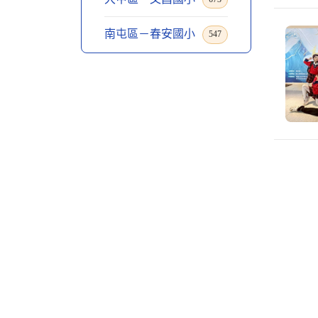
南屯區－春安國小
547