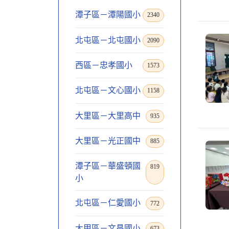
潭子區－潭陽國小
2340
北屯區－北屯國小
2090
西區－忠孝國小
1573
北屯區－文心國小
1158
大里區－大里高中
935
大里區－光正國中
885
潭子區－華盛頓國
819
小
北屯區－仁愛國小
772
大甲區－文昌國小
673