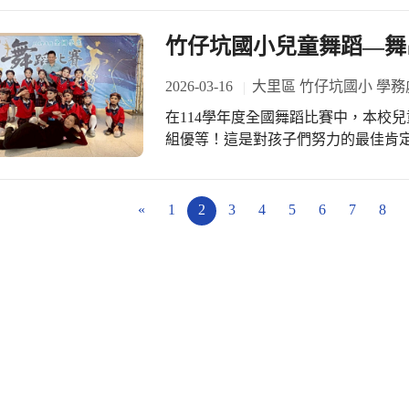
子、嘴巴一一出現，小朋友們也跟著
區，讓學生分享寒假期間完成的創意
互動。生動的故事與活潑的提問，讓孩子
思與設計，將紙箱、塑膠瓶蓋、竹筷
竹仔坑國小兒童舞蹈—舞
堂初體驗：和小一學生一起上課 在低
與想像的作品，讓校園彷彿成為創意奔馳的舞台。 天馬行空的
驗」。幼兒園的小朋友與一年級學生
事 在本次展覽中，每一件作品都蘊含
2026-03-16
大里區 竹仔坑國小 學務
學課上，老師透過生活中的實物，引
福」為小馬披上繽紛外衣，象徵將祝福
手操作，在小一哥哥姐姐的陪伴下完
在114學年度全國舞蹈比賽中，本校
敢小馬」，以紙箱與舊毛衣製作，黑
式，不僅讓幼兒園孩子更安心，也讓一年級
組優等！這是對孩子們努力的最佳肯定。 透過長期的舞蹈訓練，孩子們不
馬」則表達希望自己能勇敢獨立、面
戰：動出自信與勇氣 體驗活動中最熱
舞蹈技巧，更在過程中培養了團隊合
運用紙盒與紙袋打造出可愛的「海馬
朋友們嘗試各種墊上運動，並挑戰彈
老師和孩子的辛苦練習下，竹仔坑國
作品，可以看見孩子們豐富的想像力與自由發想的創
衡、前進，在老師的鼓勵下勇敢完成
而今年兒童舞蹈隊更代表臺中市參加全
«
1
2
3
4
5
6
7
8
的想像 除了手作創意，也有學生嘗試
進與投籃活動。孩子們專注地跨越障
團隊，身為成員人數最少的一隊，孩
「瘋馬」，是一匹能夠「動起來」的
調能力與自信心。 從體驗到期待：邁向小學新生活 活動最後，學校也準備了小禮物
臺上的精彩表現，也讓在場的觀眾都感受到他們
態效果，彷彿牛仔正挑戰騎上奔馳的野
送給每位小朋友，為這場充滿歡笑的
績，我們要特別感謝舞蹈老師的悉心
代」，則從AI與綠能的角度出發，作
孩子們不僅認識了校園環境，也親身
付出，孩子們才能在這次比賽中展現
展，提醒人們在追求科技進步的同時
踏入小學的孩子而言，這不只是一場參訪
現。未來，我們期許舞蹈隊能持續發
始思考科技、環境與未來社會之間的關係。 環保創意 舊物重生成藝術
透過這樣的幼小銜接活動，讓孩子在
長為更出色的自己！（竹仔坑國小）
展現學生對環保再利用的重視。2乙
待未來有更多孩子帶著笑容走進校門，
裝材料，創作出繽紛的「彩虹小馬」
園撿拾樹枝，製作出自然風格的「木