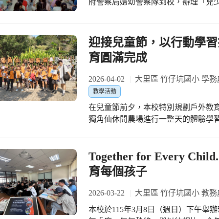
府警察局婦幼警察隊到校，辦理「兒少
梁。 扎根英語力 為提升學生英語素養，本校ZZK英語團隊長期推動多元化培訓課
宣導活動，期望在歡慶兒童節的同時
程，依據學生的興趣與特質，規劃讀
為孩子建構更安全、友善的成長環境。 活動中，婦幼警察隊警員透過實際案例
形式。透過系統化的練習與展演機會
片分享，向孩子說明生活中可能構成
迎接兒童節，以行動學習
養語感與自信，讓英語學習從課堂走向生活，也
權的意義，強調「尊重自己，也尊重
育圓滿完成
英語朗讀不只是唸出句子，更是一種
孩子們更加清楚在面對不適或疑似不
句子之間的語調起伏與節奏安排，每
位求助。 隨著現代孩子使用社群平台與線上遊戲的情形日益頻繁，孩子面對網路上
2026-04-02
大里區 竹仔坑國小 學務
學生能提升字彙熟悉度與語言流暢度
的相關風險亦隨之提高。有些孩子可
感與感染力；同時，清晰的咬字與宏亮的
教學活動
情感壓力下拍攝、傳送親密照片，甚
腳印的成長 羽晞同學自低年級起便積
在兒童節前夕，本校特別規劃戶外教
可能對身心發展造成長期傷害。透過
的從容表現，到英語歌唱與讀者劇場
獨角仙休閒農場進行一整天的體驗學
潛在風險，學習在網路的虛擬世界中保護自己。 在歡樂的兒童節
特展導覽小尖兵，逐步累積展演經驗
全程陪同下，孩子們透過專業導覽與
這個值得重視的兒童節禮物，希望孩
學轉化為穩定且具感染力的表現，每
「做中學、學中做」的教育理念，也讓兒童節更具
長。（竹仔坑國小）
也讓她在舞台上更加閃耀。 共築閃耀未來 這份榮耀的背後，是師長的耐心陪伴、學
領下，孩子們仔細觀察並學習如何照
Together for Every
長姐的經驗傳承，以及團隊彼此支持
牛的一生與酪農產業運作，了解獨角
育每個孩子
能力，更學會勇敢面對挑戰、肯定自我
教育知識具體化、生活化。透過現場
勇敢發聲，展現自我，在多元學習的
植物生態的理解，更學會尊重生命、珍惜自然資源。 這次
2026-03-22
大里區 竹仔坑國小 教務
的未來之星。(竹仔坑國小)
互動體驗，包括餵牛、餵馬、餵孔雀
本校於115年3月8日（週日）下午
態。孩子們在親身參與的過程中培養