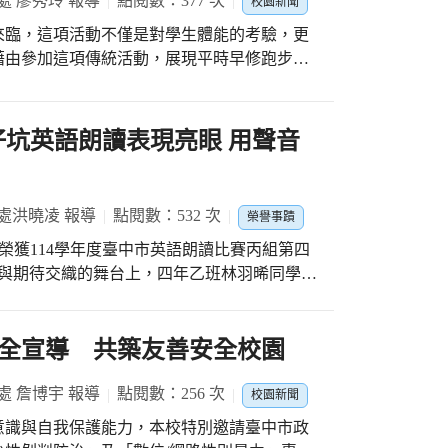
處 廖秀玲 報導
點閱數：377 次
校園新聞
享時間更是全場亮點，老師們輪流上台介紹自
語文能力，反覆練習字音字形，一筆一畫都力
度來臨，這項活動不僅是對學生體能的考驗，更
場笑聲不斷、掌聲連連。透過這樣生活化的活
個字標示讀音，用心準備台語朗讀。雖然此次
藉由參加這項傳統活動，展現平時早修跑步訓
可視化」自然發生，讓學習在輕鬆氛圍中扎
容走完全程，對孩子而言，已是一次難能可貴
老師與林芳妤老師用心陪伴，帶給孩子前進的
圈），中年級的目標為15分鐘內完成2000公尺
達」五步驟，引導教師掌握帶領學生學習的具
再次閃耀 對於一所小
成3000公尺（15圈）。透過這項活動，不僅
ut! 竹仔坑英語朗讀表現亮眼 用聲音
適用於語文學習，更可延伸至社會及跨領域課
來默默耕耘，終於等到孩子站上舞台、被肯定
挑戰與競爭中獲得成長。 耐力跑挑戰
習 從熱
開始，也讓大家更加堅信，只要踏出第一步，
子們在奔跑中收穫友誼與成長的旅程。希望透
習內容實用且易於操作，並已具備將心智圖轉
不再遙不可及，而是可以一點一滴累積的成
續熱愛跑步、提升心肺功能、增強肌耐力，享
與分享，教師建立了將其帶入課堂的信心，也
處洪曉凌 報導
點閱數：532 次
榮譽事蹟
裡，將這份使命延續下去。（竹仔坑國小）
大家也期待未來能有更完整的進階課程與學生
的潛力，陪伴他們發光；而當孩子勇敢展現自
羽晞 同學 榮獲114學年度臺中市英語朗讀比賽丙組第四
閃耀動人。 持續深耕 打造舞台
度與交流的學習時光。從一張張自我介紹的心
未來，竹仔坑將持續深耕語文教育，打造更多
學年度臺中市英語朗讀比賽丙組第四名的佳績，
結束後，校內教師紛紛表
當光被點亮，便不再熄滅；當一顆星開始閃
個人，更凝聚了師長的用心與長期努力的成
邀請曉君老師到校分享，持續深化心智圖在課
仔坑國小)
子一步步走向更寬廣的舞台。 競賽盛況
全宣導 共築友善安全校園
踐中，竹仔坑國小將打造一個讓學生「看得見
賽於4月10日在豐原國小盛大舉行，全市共有
(竹仔坑國小)
創下歷年新高，面對如此激烈的競爭環境，選手
處 詹博宇 報導
點閱數：256 次
校園新聞
秀選手中，展現出沉穩台風與清晰流暢的英語
意識與自我保護能力，本校特別邀請臺中市政
言不只是聲音，更成為傳遞情感與意義的橋