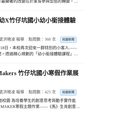
年最顯著的改變在於家長參與型態的轉變，許
與自信成長的一面。 此外，園區規劃漆彈射
教育的重視與陪伴意識逐漸提升。在少子化的
工棉花糖和披薩等多元體驗，兼顧體能發展與
學理念與課程規劃，展現對學校的高度信任與
精神，DIY課程提升美感素養與手作能力，
! 朝陽附幼X竹仔坑國小幼小銜接體驗
展現活力、體驗挑戰自我的樂趣。整體課程設
」，開放孩子於安全舒適的空間中自由嬉戲。孩子們
均衡發展。 本次戶外教育活動，
得開心，也讓家長能安心專注於會議內容。此
域素養的培養，讓知識與生活緊密連結。未來
提升整體活動品質，也展現學校以學生為本、
富、多元且具教育價值的學習場域，陪伴孩子
處洪曉凌 報導
點閱數：368 次
校園新聞
月18日，本校再次迎來一群特別的小客人——
話與肢體動作，引導孩子自然融入語言情境。
們。透過精心規劃的「幼小銜接體驗課程」，
作體驗，不僅提升學習動機，也讓在場家長親
受國小生活。活動一開始，師長在校門口迎接
子們在輕鬆愉快的氛圍中開口說英語，展現出
在青青草原拍下開心的大合照。歡樂的氣氛
己的「小一體驗之旅」。 雙語律動暖
appy Makers 竹仔坑國小寒假作業展
領的興大語言中心團隊提供專業支持，為學校
滿的運動開始。在星空走廊，小朋友們跟著老
坑國小教師團隊的用心規劃與默契合作，更是
單的英文指令與身體律動，讓孩子在輕鬆愉快
 攜手同行 開啟學習新篇章
腳、轉動身體，不僅活動筋骨，也拉近彼此距
台，更是建立信任與連結的重要時刻。透過本
處洪曉凌 報導
點閱數：425 次
校園新聞
，為孩子即將展開的小學生活鋪設穩固起點。
師以英語繪本 Go Away, Big Green
合家庭與學校力量，陪伴每一位孩子自信成
N MAKER寒假主題作業——《馬》生肖創意手
過故事認識臉部五官。隨著故事中怪獸的眼睛、鼻
進行創作。開學後，學校特別設置作品展示