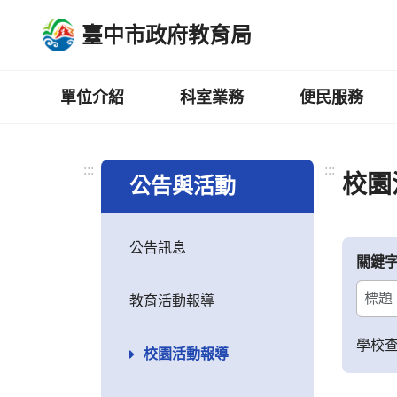
跳
臺中市政府教育局
到
主
要
內
單位介紹
科室業務
便民服務
容
區
:::
:::
校園
公告與活動
公告訊息
關鍵
教育活動報導
學校
校園活動報導