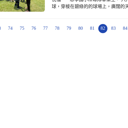
球，穿梭在碧綠的的球場上，廣闊的天
MVP》！ 帶著【堅持到底的棒球魂
轟出《人生紅不讓》！ 忠孝國小棒球
#忠孝國小第78屆畢典
3
74
75
76
77
78
79
80
81
82
83
84