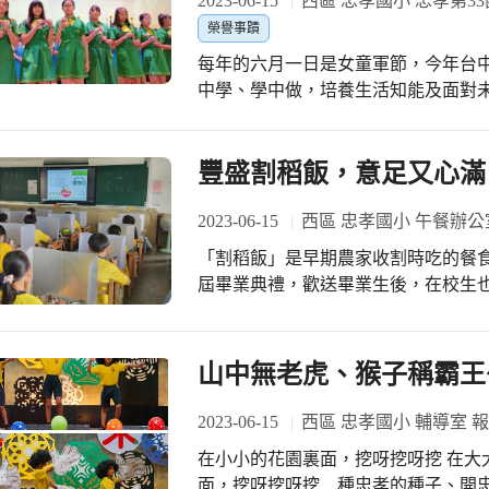
2023-06-15
西區 忠孝國小 忠孝第3
語課本李商隱的詩，興致高昂作詩、
榮譽事蹟
位，真是精采又好看。 「六年的點點
每年的六月一日是女童軍節，今年台
謝謝父母、謝謝同學，彼此祝福，為
中學、學中做，培養生活知能及面對未
影，輕輕互道~珍重再見！」 畢業生致感謝詞，在今天的典禮上，奪得最多的掌
33團幼女童軍，當天一早也從學校步
聲，也為忠孝畢典史添上一段不朽的經典！ #畢業生致詞代表：602李恩
僅有表揚大會，下午還有進程考驗及
凱威、609劉政忻、610李緁 #忠孝國
臺中市優秀女童軍有三位，分別是：陳
豐盛割稻飯，意足又心滿
中，由於忠孝國小第33團幼女童軍表
譽旗。 期許得獎的優秀女童軍，畢業
2023-06-15
西區 忠孝國小 午餐辦公
的六一女童軍節，最是特別。 #忠孝
「割稻飯」是早期農家收割時吃的餐食
屆畢業典禮，歡送畢業生後，在校生也
前，在農人種完稻子後,最期待的就是
農民間會互相幫忙割稻，也因為當時人
不是鄰居就是親戚，並不會給予酬勞
山中無老虎、猴子稱霸王
會準備飯菜來慰勞割稻人員的辛勞。 
無菜單料理」，怎麼說呢？農家養雞
2023-06-15
西區 忠孝國小 輔導室 
來，當割稻完就用扁擔把菜挑到田裡，
在小小的花園裏面，挖呀挖呀挖 在大
小版的割稻飯，端出的菜色有：香甜
面，挖呀挖呀挖…種忠孝的種子、開忠孝的花 今天是忠孝國小第78