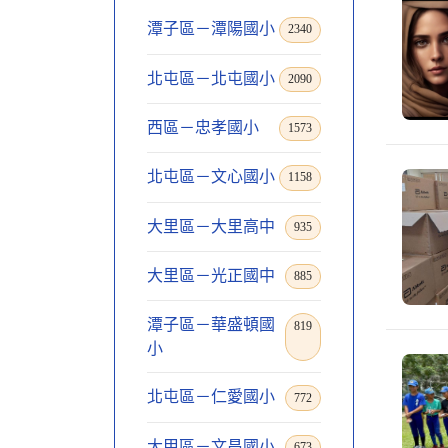
潭子區－潭陽國小
2340
北屯區－北屯國小
2090
西區－忠孝國小
1573
北屯區－文心國小
1158
大里區－大里高中
935
大里區－光正國中
885
潭子區－華盛頓國
819
小
北屯區－仁愛國小
772
大甲區－文昌國小
673