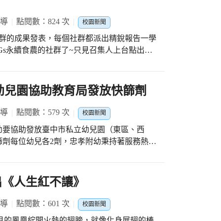
標語微笑不失禮的請家長移駕到三樓觀禮區。
日行一善，讓忠孝第78屆畢典十分璀璨。 #
報導
點閱數：824 次
校園新聞
社群的成果發表，每個社群都派出精銳報告一學
Gs永續食農的社群了~只見召集人上台點出檔
訝異時，一個極度陌生但卻格外亮眼的主講人
社群的老師用了最新科技AI裡的D_ID軟
上傳，輸入或上傳想要我們想講的內容，這樣
設幼兒園協助教育局發放快篩劑
括繁體中文)。 發表結束後，很多老師也湧上
教育前端的忠孝團隊老師，讓我們大開眼界，
報導
點閱數：579 次
校園新聞
孝與眾不同。
幼要協助發放臺中市私立幼兒園（東區、西
篩劑每位幼兒各2劑，忠孝附幼秉持著服務熱
。 衷心感謝忠孝附幼的行政團隊，謝謝我們
"閃"到一直擦推拿藥膏的護理師 #謝謝記錄這
在為大家發快篩劑的行政教保員 #謝謝邊接送小
出《人生紅不讓》
真心覺得有你們真的很好！沒有你們只能孤軍
報導
點閱數：601 次
校園新聞
 六月的鳳凰綻開火熱的翅膀，就像化身展翅的棒