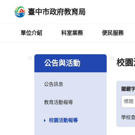
跳
臺中市政府教育局
到
主
要
內
單位介紹
科室業務
便民服務
容
區
:::
:::
校園
公告與活動
公告訊息
關鍵
教育活動報導
學校
校園活動報導