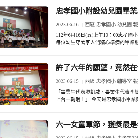
忠孝國小附設幼兒園畢業
2023-06-16
西區 忠孝國小 幼兒園 
112年6月16日(五)上午10：00
每位幼生穿著家人們精心準備的畢業
的走進會場，現場掌聲歡呼聲絡繹不
師生都好開心揮手走星光大道。 畢業
位、舞臺上發表自己的畢業致答詞，
許了六年的願望，竟然在今
的讚賞！最後每個班畢業師生團體大
生畢業快樂喔！
2023-06-15
西區 忠孝國小 輔導室 
「畢業生代表廖凱威、畢業生代表李
上台一鞠躬！」 今天是忠孝國小畢業典禮， 第78屆畢業生致詞代表，鏗鏘有力的開
場，成了今天最佳男女主角(畢業生)
目光。 「許了六年的願望，竟然在畢業典禮上一次實現…」 「這應該是許錯願望…
我們都捨不得離開忠孝！」 『有禮貌
六一女童軍節，獲獎最是
詞，許下升國中願望，也特別告訴校長，校規通通記得
詩》 故人西辭三民樓 驪歌六月上國中 孤單