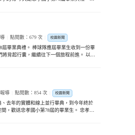
歡慶畢典，果真令人意足又心滿 #忠孝國小
福詞》也是此屆畢典中，最吸睛的一段。 從
#古早味讓人回味無窮? #快來五十甲品嚐割稻飯哦
「爆炸三人組」出場，唱健康操的歌，也穿插
曲—潔牙歌、洗手歌，最後唱出學長姐最喜歡
弟妹們把對學長、學姊的祝福，不只用說的，
得台下笑聲連連，感動滿懷，也樂開懷！ #
報導
點閱數：679 次
校園新聞
507梁紹群、林彥辰、林品宏、陳冠瑋 #感謝
小第78屆畢業典禮。 棒球隊應屆畢業生收到一份畢
不只現場版，還有同步影音) #幕後影音版在此
他們將背起行囊，繼續往下一個旅程前進。 以蝸
忠孝國小第78屆畢典
進背包裡，一步一腳印往前邁進。 期許他們在
 大家加油！ 特別感謝教練團對忠孝小鴨們的
小第78屆畢典
 報導
點閱數：854 次
校園新聞
典、去年的實體和線上並行畢典，到今年終於
間，歡送忠孝國小第78屆的畢業生。 忠孝堂
維持秩序，不讓家長擠進會場但又能讓家長盡
應對進退都合乎規矩」的幼童軍就是最佳人
年級外，場中耀眼的還有穿著藍色服裝、繫著