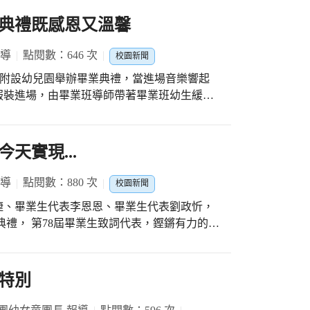
典禮既感恩又溫馨
報導
點閱數：646 次
校園新聞
忠孝國小附設幼兒園舉辦畢業典禮，當進場音樂響起
服裝進場，由畢業班導師帶著畢業班幼生緩緩
絕，讓畢業師生有種走星光大道的感覺，畢業
典禮過程中，不論是在舞臺上授獎、舞臺上走
畢業生都表現的可圈可點，值得大家給予大大
天實現...
合照後就和在校的師生們說聲再見！祝福畢業
報導
點閱數：880 次
校園新聞
緁、畢業生代表李恩恩、畢業生代表劉政忻，
、最耀眼吸睛的焦點，吸引在場上千名觀眾的
、愛整潔、守秩序、勤讀書』畢業生代表致
特別
。 此外，忠孝四傑的《送別
寂寞覺得冷 才見忠孝眼淚流 以及改編國