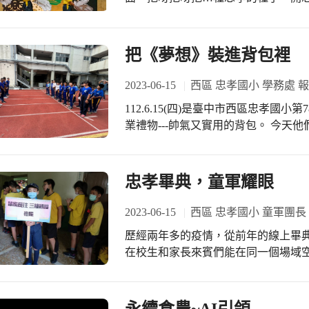
再配上飽足香蕉，哇！豐盛的割稻飯，
了眾多獎項的頒獎以外，《在校生致祝
78屆畢典 #食農教育 
一開始的幼兒園流行「挖土歌」，到
每天在忠孝校園裡面會聽到的各種歌
把《夢想》裝進背包裡
的「下課」〜「最後一堂課」等。 學
也用唱的、用演的，通通展現出來，逗
2023-06-15
西區 忠孝國小 學務處 
在校生致詞代表： 501藍令晰、蔡璨衣 
112.6.15(四)是臺中市西區忠孝國
五年級學年主任黃秀英老師用心指導(
業禮物---帥氣又實用的背包。 今天
https://youtu.be/GzbPgvE6Zt8 #
牛的寓意來勉勵畢業生們， 把夢想裝
各自的領域中繼續堅持並拿到好成績，
付出與教導！ #忠孝國小社團 #忠孝國
忠孝畢典，童軍耀眼
2023-06-15
西區 忠孝國小 童軍團長
歷經兩年多的疫情，從前年的線上畢
在校生和家長來賓們能在同一個場域空
很久沒有聚集如此多的人群，該怎麼
情觀禮？這時，平常「對人有禮貌、
選。於是，今天畢典上的主角除了六