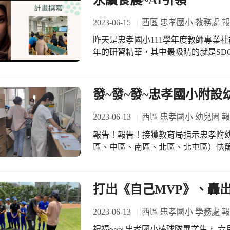
永續食農~AI引領
藍黃色領巾的忠孝幼童軍，他們舉著
感謝忠孝69團不居功、不受酬的幼童軍
2023-06-15
西區 忠孝國小 教務處 
忠孝國小第78屆畢典
昨天是忠孝國小111學年度教師專業
年的研習精華，其中最吸睛的就是SD
案，然後就下台的了，正當眾人感到
開始介紹食農教育…… 原來是永續食農
體，只需要把你想要的靜態人物圖片
發~發~發~忠孝國小附
就可以完成，而且支援非常多語言(包
前請教這個影片如何產生，感謝走在
2023-06-13
西區 忠孝國小 幼兒園 
讓AI科技不僅引領永續食農，更讓忠
報告！報告！接獲教育局指示忠孝附
區、中區、南區、北區、北屯區）快
誠、為大家服務的心，接下了這個任務
願意為幼教服務！ #謝謝搬快篩劑搬到
篇文章的主任 #謝謝挺著18週肚子還
打出《自己MVP》、轟
孩邊數快篩劑和夾鏈袋的行政教保員 
奮鬥~
2023-06-13
西區 忠孝國小 學務處 
祝福~~~ 忠孝國小棒球隊畢業生，