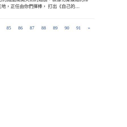
地，正任由你們揮棒， 打出《自己的
】，前進更高的殿堂，衝出一片廣闊的天地，
隊，將永遠為你們感到驕傲。 #忠孝國小社團
85
86
87
88
89
90
91
»