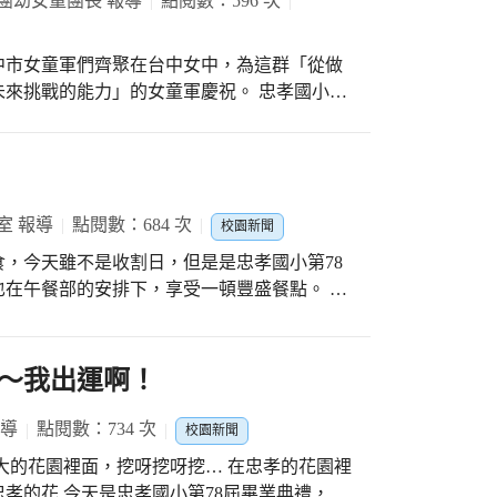
3團幼女童團長 報導
點閱數：596 次
唱詩、吟詩，字正腔圓、唱作俱佳、表情到
滴滴，是行囊裡最美的回憶…」 「謝謝師長、
中市女童軍們齊聚在台中女中，為這群「從做
了下一次的重逢，讓我們好好記住此刻的身
來挑戰的能力」的女童軍慶祝。 忠孝國小第
行前往活動會場，全程參與活動，因為當日不
恩、604廖
專科章考驗、分站闖關活動等，今年本校榮獲
小第78屆畢典
嬿任、陳俞希、陳宣綺，同時 在本次大會
現有禮、秩序良好、最後得到<德高望重獎>榮
後成為良好的公民，以服務社會國家，讓每年
室 報導
點閱數：684 次
校園新聞
國小幼童軍
，今天雖不是收割日，但是是忠孝國小第78
在午餐部的安排下，享受一頓豐盛餐點。 以
割稻收成的時刻！因為當時沒有機械化設備，
情味濃厚,除了專門收割的人之外，來幫忙的
回報，但加上割稻是很辛苦的一件事，農家就
〜我出運啊！
傳統的割稻飯，用現在的話來說，就是「台式
的殺雞、養豬的殺豬，就是把最好的東西端出
報導
點閱數：734 次
校園新聞
一群人坐在田裡用大碗公吃飯。 今天忠孝國
大的花園裡面，挖呀挖呀挖… 在忠孝的花園裡
地瓜飯、筍乾焢肉、蒜炒油菜、當令冬瓜湯，
屆畢業典禮，除