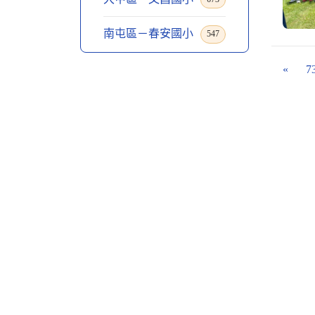
南屯區－春安國小
547
«
7