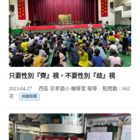
只要性別『齊』視，不要性別『歧』視
2023-04-27
西區 忠孝國小 輔導室 報導
點閱數：662
次
校園新聞