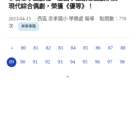
現代綜合偶劇，榮獲《優等》！
2023-04-15
西區 忠孝國小 學務處 報導
點閱數：770
次
榮譽事蹟
«
80
81
82
83
84
85
86
87
88
89
90
91
92
93
94
95
96
97
98
»