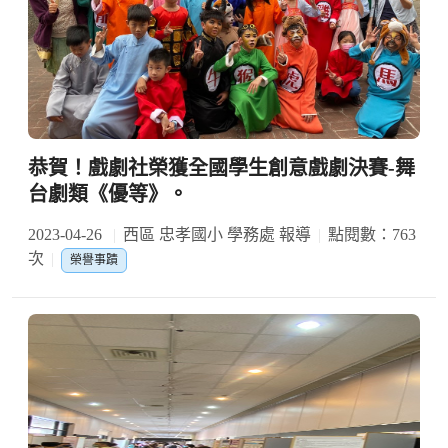
恭賀！戲劇社榮獲全國學生創意戲劇決賽-舞
台劇類《優等》。
2023-04-26
西區 忠孝國小 學務處 報導
點閱數：763
次
榮譽事蹟