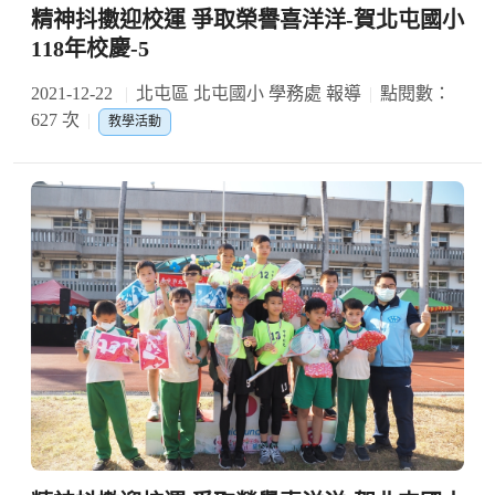
精神抖擻迎校運 爭取榮譽喜洋洋-賀北屯國小
118年校慶-5
2021-12-22
北屯區 北屯國小 學務處 報導
點閱數：
627 次
教學活動