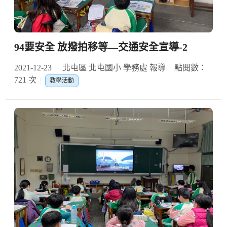
94要安全 放撥拍移等—交通安全宣導-2
2021-12-23
北屯區 北屯國小 學務處 報導
點閱數：
721 次
教學活動