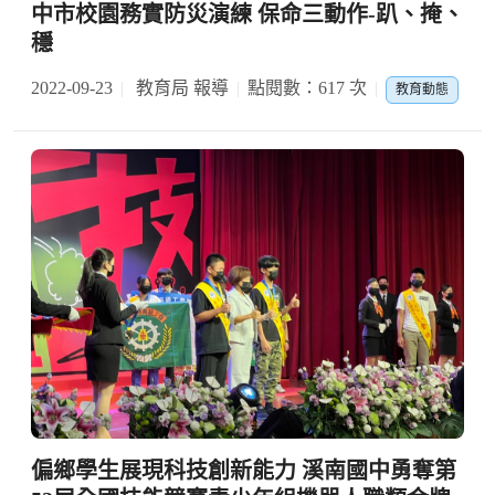
中市校園務實防災演練 保命三動作-趴、掩、
穩
2022-09-23
教育局 報導
點閱數：617 次
教育動態
偏鄉學生展現科技創新能力 溪南國中勇奪第