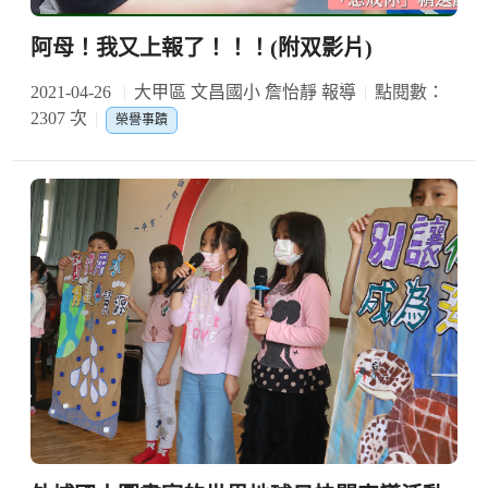
阿母！我又上報了！！！(附双影片)
2021-04-26
大甲區 文昌國小 詹怡靜 報導
點閱數：
2307 次
榮譽事蹟