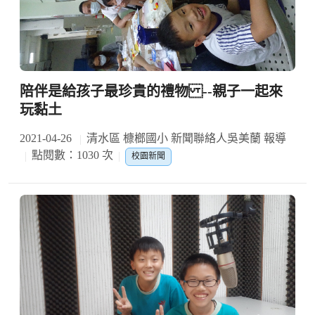
陪伴是給孩子最珍貴的禮物 --親子一起來
玩黏土
2021-04-26
清水區 槺榔國小 新聞聯絡人吳美蘭 報導
點閱數：1030 次
校園新聞