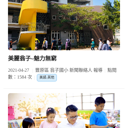
美麗翁子~魅力無窮
2021-04-27
豐原區 翁子國小 新聞聯絡人 報導
點閱
數：1584 次
美感-其他