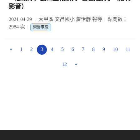
影音）
2021-04-29
大甲區 文昌國小 詹怡靜 報導
點閱數：
2984 次
榮譽事蹟
«
1
2
3
4
5
6
7
8
9
10
11
12
»