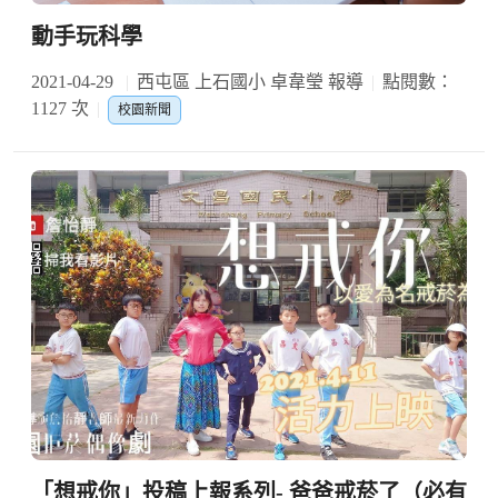
動手玩科學
2021-04-29
西屯區 上石國小 卓韋瑩 報導
點閱數：
1127 次
校園新聞
「想戒你」投稿上報系列- 爸爸戒菸了（必有