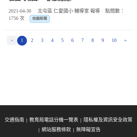
2021-04-30
北屯區 仁愛國小 輔導室 報導
點閱數：
1756 次
校園新聞
«
1
2
3
4
5
6
7
8
9
10
»
交通指南
教育局電話分機一覽表
隱私權及資訊安全政策
網站服務條款
無障礙宣告