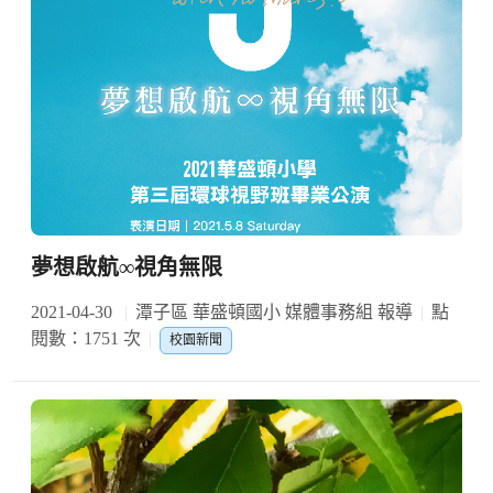
夢想啟航∞視角無限
2021-04-30
潭子區 華盛頓國小 媒體事務組 報導
點
閱數：1751 次
校園新聞