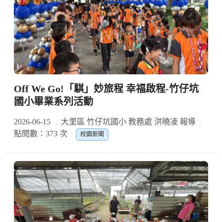
Off We Go!「騏」妙旅程 幸福啟程-竹仔坑
國小畢業系列活動
2026-06-15
大里區 竹仔坑國小 教務處 洪曉凌 報導
點閱數：373 次
校園新聞