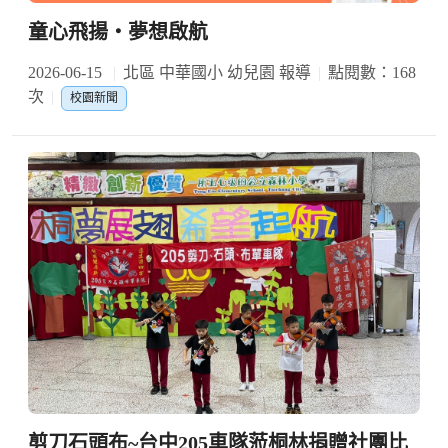
童心飛揚・夢想啟航
2026-06-15
北區 中華國小 幼兒園 報導
點閱數：168
次
校園新聞
剪刀石頭布~台中205車隊蒞桐林捐贈社團比