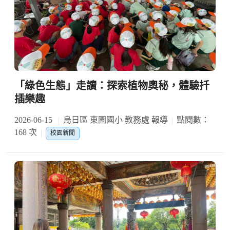
「綠色生態」走讀：探索植物奧秘，體驗扦
插樂趣
2026-06-15
烏日區 東園國小 教務處 報導
點閱數：
168 次
校園新聞