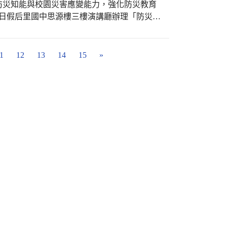
過運動探索世界、累積多元學習經驗，培養具
的乒乓球。就這樣比賽開始，大家一輪接一輪
防災知能與校園災害應變能力，強化防災教育
是知識的場所，更是一個「讓下一代有更好」
，也有孩子默契沒有契合而發生接球錯誤的趣
5日假后里國中思源樓三樓演講廳辦理「防災教
學活動中的優點獎勵禮品，藉設計小小的獎
受遊戲與合作的樂趣，也讓在場的大家樂開
啟動應變力－防災演練模組」為主題，邀請教
興趣、每每的鼓勵，都讓孩子努力之後能被看
在笑聲與掌聲中，世代之間的隔閡被徹底融
講師，透過系統化課程與實務分享，引導學校
也願意用自己的方式回饋老師，用認真與努力
校園防災演練品質，打造更具韌性的安全校
1
12
13
14
15
»
後，仍常回來詢問偉勝組長，用他們成長的果
的向日葵，恰如孩子們純真無邪的笑臉，照亮
教學班上的特教生，長期以愛心指導，卻讓
為長輩們戴上自己親手作的花圈，並且互相擁
論面對地震、火災、風災或其他突發事件，都應建
長的協助下，班生不論是普生或特生皆能互助
動容與倍感溫馨。最後，幼兒園與長照中心也
各項災害均能依循標準化流程迅速啟動應變工
級中每位學生生命最珍貴的印記，也讓人看見
作人員一同合照留念，為這段美好的時光留下
練不只是學生疏散，更需要整合校內各行政單
孩子生命的
次還要再一起玩，約定今年聖誕節再會，活動
園災害應變效能。 課程中特別介紹
對每位學生堅定的守候。他認為教育者應是
物資管理與協助」、「衛生與醫療服務」、
容易被忽略的孩子。教學現場有了溫度，教育
「我覺得阿公阿嬤很厲害，他們跟我我們玩遊
、「通訊聯繫」及「資料蒐集」等核心任務。
自我向上，這是能讓偉勝組長展笑容的時光，
球，我很喜歡跟他們玩。」幼生柯瑀希說：
功能定位、運作流程及人員配置，並結合實際
 一份關懷一份教育人的愛，跨越教學的理
或表現很好的時候，他們都會幫我們拍手、笑
主管深入了解不同工作編組間如何相互支援、
腳。 教育的溫柔：從不少
他們。」關新蓓老師說：「梅花鹿班再次出任
的目的不
最細微的地方。只要有愛，校園裡的花、雲，
環前往來共長照機構，一到現場，就受到爺爺
實災害情境，檢視校園應變機制是否完善，並
高美國小因為他而為臺中市的教育注入一股清
力的律動表演回應大家的掌聲與笑容，現場充
唯有平時建立明確分工、熟悉各項應變程序，
玩遊戲，每個人的臉上都洋溢著幸福的笑容。
反應時間，保障全校師生生命安全。 參與
你們帶給孩子滿滿的笑容與回憶！期待下次梅
兼具理論與實務，不僅深入理解防災演練六大