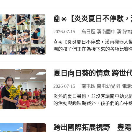
陪伴，期待這群音樂團隊的孩子們，
展能的機會。
習， 暑假也不例外， 感謝啟有老師
的光芒！ #太平國小音樂團隊 #口琴隊 #暑假不停歇系列 #優秀絕非偶然 #中區特優
間的成果驗收！ 今天 #祥宜校長 特地
四連霸 #經驗傳承與扎根 #不守舊敢創
祝福的 #巧克力🍫！ 在溪南，巧克
🤖☀️【炎炎夏日不停歇，
帶著勇氣、自信與團隊默契， 把平日
孩子們集氣，預祝旗開得勝、再創佳績！🏆
2026-07-15
烏日區 溪南國中 溪南情
🤖☀️【炎炎夏日不停歇，溪南機器人
團的孩子們正在為接下來的各項比賽全力備
機器人聯盟賽 #勞動部全國技能競賽 
#䕒瑩會長 貼心請孩子們喝冰涼飲料，
心，陪伴孩子們一起補充體力、繼續衝
夏日向日葵的情意 跨世
光發熱，勇敢挑戰、再創佳績！🏆🤖 
量再出發 #選擇溪南成就非凡
2026-07-15
南屯區 南屯幼兒園 陳議
炎熱的夏日暑假，並沒有讓南屯幼兒
的活動與趣味競賽外，孩子們的心中
桌日間照顧中心的熱情邀約，梅花鹿
愛與溫情的探訪之旅。 為了這趟拜訪，孩子們在出發的前一天就開始熱烈討論。大
家決定匯集全校師生的愛心，親手將
跨出國際拓展視野 豐陽
下來，包裝成充滿生命力的花束。這