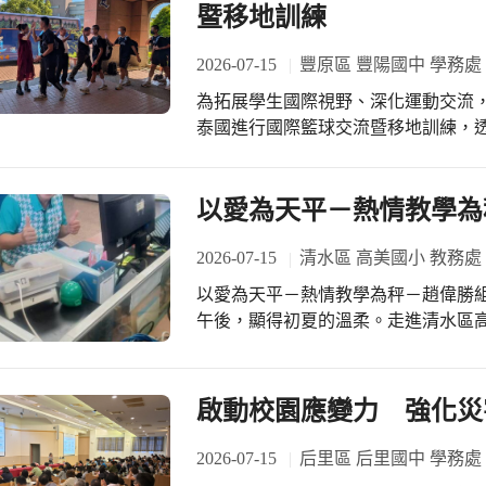
暨移地訓練
的結晶，希望能將這份如太陽般耀眼的
前準備時，即便梅花鹿班的孩子們已
2026-07-15
豐原區 豐陽國中 學務處
地叮嚀安全注意事項。也提醒開心出
為拓展學生國際視野、深化運動交流，豐
注地聆聽，並將安全守則牢記在心。
泰國進行國際籃球交流暨移地訓練，
前往來共餐桌日間照顧中心，一路上
球技與團隊合作能力，同時培養學生
與自我保護能力，每當行經路口，大
理念。 籃球隊於7月15日正式啟程，出發前由林純夙校長親自到場為球員們加油打
並加快步伐。即便在烈日下步行了整
氣，並感謝翁子里 連佳振里長、南田
以愛為天平－熱情教學為
滿對長輩的期待，一路精神奕奕、歡聲笑語不斷。 當隊伍抵
歡送，勉勵學生珍惜此次難得的國際
日間照顧中心的阿姨早已在門口笑臉
一次學習與成長的機會，展現豐陽學子自信
2026-07-15
清水區 高美國小 教務處
貫而入，正式與長輩們相見歡。那一
國國際交流活動，除安排籃球技術交
到長輩時，就像見到了許久未見的老
以愛為天平－熱情教學為秤－趙偉勝
讓學生走出校園、接軌國際，透過不
也泛起了慈愛的笑紋。孩子們主動圍
午後，顯得初夏的溫柔。走進清水區
的國際觀。學生不僅能精進籃球技能
暄聊天，現場洋溢著溫馨又熱鬧的氣氛。 寒暄過後，梅花鹿班的孩子們帶
岸白浪成群的奔放，這是大海的魔力
的國際學習經驗。 體育不僅是競技能力的培養，更是培養學生自信、毅力與團隊精
已久的「快樂大爆炸」歌曲律動演出
圍早已存在於校園裡，也讓高美校園
神的重要學習歷程。此次赴泰國交流
動了在場的每一位長輩，許多長輩跟
候孩子的笑容、為著讓孩子下課後提
啟動校園應變力 強化災
及各界關心與支持，提供學生接觸國
也讓長輩與孩子們的距離更拉近。之
習弱勢關懷，都展現了「教育師者傳
處、學務處行政團隊及帶隊教練共同
進行了今天的重頭戲「乒乓大挑戰」
向上學子的學習篇章。 趙偉勝組長 點亮學習的希望：教學必答的使命 翻開偉
2026-07-15
后里區 后里國中 學務處
流期間的陪伴與指導，讓學生能安心出發、勇敢逐夢。 
從桌子的一端，將球托好，然後從桌
勝組長的教育備課雜記，字裡行間滿