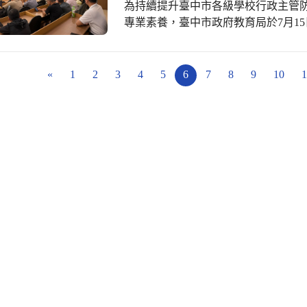
育扎根與國際交流教育，鼓勵學生透
長輩拿著湯匙，負責接祝孩子們放下
為持續提升臺中市各級學校行政主管
學的熱愛孩子。對他而言，教室不只
備競爭力與國際視野的新世代人才。
將球運過去，過程中有玩到棍子彎曲
專業素養，臺中市政府教育局於7月1
的教育理念。 他常舉辦自備各式教
事，但比起比賽，孩子們與長輩更享
育增能工作坊」第二場次研習，以「
勵和儀式感，讓學生掌握知識的學習
懷。而一連串設計巧思的互動遊戲，
育部防災教育專案管理師李佳昕擔任
見，也增進了問學的向心力；而孩子
化。 表演結束後，孩子們捧著全園的心意—親手種植的向日葵花束，莊重又充滿愛
行政團隊建立全災害應變思維，精進
«
1
2
3
4
5
6
7
8
9
10
1
的學習代替了回饋。許多孩子在畢業
意地送到長輩的手中。一朵朵金黃色
園。 本次研習聚焦於校園防災演練的規劃與執行，課程以「全災害（All
實來回報。 偉勝組長曾細心的協助
了整個日照中心。更貼心的是，孩子
Hazards）」理念為核心，強調無
學生感受團體的生活樂趣。在偉勝組
抱，這一刻整個溫馨氛圍讓大家為之
立一致性的應變架構與分工機制，使
互愛，許多溫暖的陪伴成了這教學班
互相致贈禮物，全體師生、長輩與工
作。李佳昕講師指出，完善的防災演
教育不只是知識的傳遞，更是生活的陪伴。 耐心的守住每位學生：成為
永恆的紀錄，而彼此也許下約定，下
位職責，透過事前規劃與反覆演練，提升整體校
貴人 偉勝組長的教育信條背後，是
也在無比溫馨的氛圍中圓滿落幕。 返回學校的路上，孩子們還一路聊著跟長輩遊玩
校園防災演練六大共通模組，包括「
孩子生命中的「貴人」，尤其是那些
與互動的甜蜜回憶。幼生李庭臻說：
「人命搜索與救援」、「火災控制」
的理想有了實現，每位學生都能期許
戲都很認真，而且都可以接到我們的
講師逐一說明各模組在災害發生時的
在教育現場裡找回教育學習的溫度。
「阿公阿嬤他們人都好好，我們跳舞
案例分享各校演練經驗，讓與會行政
念，實踐教學的成就，成了偉勝組長教育最動人的註
嘻嘻，離開始也跟我抱抱，我很喜歡
有效協調，提升災害發生時的應變效率。 李佳昕講師表示，校園防災演練
偉勝組長常說最好的教育，常常藏在
務，今天我們帶著親手製作的美麗花
在於完成既定流程，而是藉由模擬真
甚至日常的點滴，都能成為教材。在
奶奶熱情的歡迎，孩子們也用最有活
透過演練後的檢討持續修正與精進。
新的教育新動力。
滿歡笑與溫暖。我們和爺爺奶奶合作
當災害真正發生時，才能降低混亂、縮短
謝謝爺爺奶奶陪我們一起玩，也謝謝
研習的行政主管表示，此次課程內容