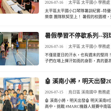
2026-07-16
太平區 太平國小 學務處
務處妙博士--珊妙組長！從研擬計畫
紙跨界雷雕 傳統與現代科技的對話》 剪紙結合雷雕也是創新的STEAM課程，同學
執行，傾注了滿滿的專業與心力! #謝謝全校行政與教學團隊同仁的神隊友支援，協
太平區太平國小口琴隊暑訓紀實--特優四連霸絕非一蹴
們在課堂上認識傳統剪紙藝術，以及
助將生硬的健康知識化為生動活潑的課程活動，
樂章 團隊默契至上！ 暑假的校園裡，迴盪著動人的交響樂章！學校的口琴隊，不僅
的剪紙作品進行數位轉檔，透過雷射
長與孩子們的投入！有您們在家庭端
是「全國賽中區特優四連霸」的隊伍
窗花雷雕作品」。這些融合了傳統美
揮最大功效。 得獎是榮耀，也是我們持續前進的動力。太平國小繼續深耕健康促進
團隊！秉持著不守舊且敢創新的精神
亮相，當美麗的雷雕窗花吸引了無數
教育，陪著每一個孩子在安全健康的環境中，快樂成長！ 
以多樣的樂器編制，為每年的參賽曲目注入滿滿
暑假學習不停歇系列--
的創意感到驕傲。 《跟著數學去旅行 讓抽象化為
年度健康促進卓越學校 #金質獎 #感
台下十年功」，任何亮眼的成績都絕
也非常感謝「彤漾藍藝術團隊」的資
助孩子們持續維持演奏的音感與技巧
2026-07-16
太平區 太平國小 學務處
主題課程。這項課程巧妙地將數學、美
一位孩子都是口琴隊不可或缺的一份
域學習變得生動有趣。在課程中透過
不僅是夏日的汗水，也有週末的堅持！
合奏培養彼此的默契與團隊榮譽感，
術的邏輯，看著原本抽象且生硬的概
子們在場上揮汗如雨的身影，真的要為他們的毅力點
事與演出。 隨著學長姐畢業，今年團隊迎來了充滿活力的新血！面對剛加入的初學
程對孩子們來說是美好的學習經驗與珍
的練習時間，我們羽球校隊不只在暑
者，團隊特別用心規劃了新生編班。
校受惠》 我們的STEAM教師專業學習社群，研發了一系列具有多樣性與可行性的
子們也總是一早準時到球場報到。 為什麼要這麼拼呢？因為每一次的練習時的揮拍
嫚芯老師進行個別指導，耐心陪伴孩子打好基礎。 即便擁有
實作課程，團隊首先在發明社進行了
與跑位，都是為了讓體能與技巧更加
🤖 溪南小將，明天出發2
不敢自滿。七月份的暑訓已紮實進入
STEAM課程。為了讓全校的孩子都
慢磨練出強大的「比賽能力」。 每一次的訓練投入，都是為了未來的爭取校譽與運
出全團正向、積極的學習熱情！透過
納入114 學年度的校本課程當中。我
動校隊競技發展做準備。我們期許這
2026-07-15
烏日區 溪南國中 教務處
各分部和諧的合奏，到打擊分部鏗鏘
同灌溉創思發明種子的養分，啟發孩
賽場上透過實戰經驗大方展現平日的訓練成果--為校
滿了師生認真投入的汗水與堅持！ 感謝政嘉老師統籌團隊訓練，細心雕琢預備隊的
的花朵、結出豐碩的果實。感謝臺中
🤖 溪南小將，明天出發🤖 明天溪南8位機器人社團新生與 1位國三生， 將前往嶺東
中的目標，大家不喊累。孩子們的跑
嫚芯老師、打擊分部的芳荃老師，大
持續推動STEAM教育與爭取各項資
高中，挑戰 #MARC機器人競賽中南
給孩子時間與舞台，他們的潛能絕對