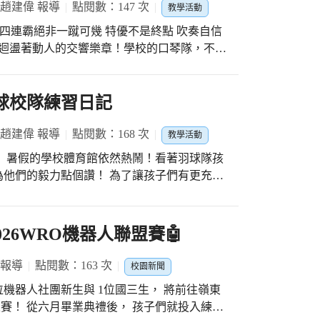
 趙建偉 報導
點閱數：147 次
撰寫，對接市府最新共識指標到各項講座活動
教學活動
可幾 特優不是終點 吹奏自信
認識雷雕機器的運作原理，並親自動手將自己
帶領孩子們成長。 #感謝每一位家
切割機精準雕刻，創作出了獨一無二的「剪紙
攜手落實好習慣，學校的健康教育才能真正發
，更是中部地區第一支將口琴交響樂化的國小
學與現代科技的獨特作品，在校慶美展中首次
，口琴隊大膽融合了口琴、提琴與打擊分部，
觀展家長與師生的目光時，我們深深為孩子們
#太平區太平國小 #114學
的生命力與驚喜。 「台上一分鐘，
羽球校隊練習日記
生活體驗》 除了雷雕課程，我們
謝親師生攜手守護太平孩子的健康
對不是一蹴可幾的。暑訓的安排，正是為了幫
源，為孩子們帶來精彩的「跟著數學去旅行」
，透過密集的練習來熟悉未來的比賽曲目。每
 趙建偉 報導
點閱數：168 次
術、建築和工程緊密相扣，讓STEAM的跨領
教學活動
子，也都是團隊重要的力量。我們期盼能藉由
實作與戶外參訪，孩子們體驗到數學的美與藝
 暑假的學校體育館依然熱鬧！看著羽球隊孩
讓大家都能以最佳狀態迎接開學後的每一場賽
念在課堂上變得更生活化，相信這段課程與旅
個讚！ 為了讓孩子們有更充裕
貴的回憶。 《亮點計畫跨域統整 研發成果全
假集訓，在學期中的每個星期六，多數校隊孩
深知初學階段需要最紮實的技法引導，安排由
過特優殊榮，師生們並
實驗課程，並修正設計成適合一至六年級的
精進。透過日積月累的紮實訓練，孩子們能慢
026WRO機器人聯盟賽🤖
第一輪，新舊隊員都在炎夏中攜手奮進，展現
能同步受惠，我們已正式將這一系列完整的課程
鏡頭，我們記錄下孩子們專注吹奏的神情。從
們期待這些跨領域的STEAM實作課程，能夠如
群孩子未來能代表學校參與各類校際賽事，在
 報導
點閱數：163 次
校園新聞
有力的節奏訓練，每一天的指導和練習，都充
子豐富的想像力與創造力，在學習中綻放美麗
爭光！ 練球很辛苦，但為了心
市教育局亮點發展學校計畫的支持，未來也將
動與擊球技巧，都是平日裡汗水累積的證明。
家犧牲假期悉心指導以及後援會家長們的支持
源，讓孩子在跨領域的學習有更多的收穫及多元
區賽！ 從六月畢業典禮後， 孩子們就投入練
超乎想像！讓我們一起陪著孩子們培養專長，