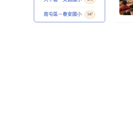
南屯區－春安國小
547