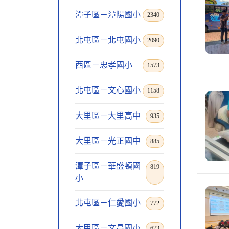
潭子區－潭陽國小
2340
北屯區－北屯國小
2090
西區－忠孝國小
1573
北屯區－文心國小
1158
大里區－大里高中
935
大里區－光正國中
885
潭子區－華盛頓國
819
小
北屯區－仁愛國小
772
大甲區－文昌國小
673