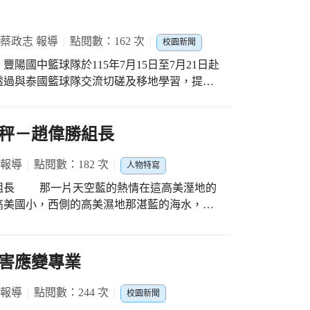
溫暖，親手遞交到日照中心的長輩手中。 行
經具備豐富的外出經驗，園長依然仔細且耐心
 蔡政志 報導
點閱數：162 次
校園新聞
遊的同時，絕對不能忘記交通安全。孩子們專
陽國中籃球隊於115年7月15日至7月21日赴
一切就緒後，師生隊伍正式出發。從學校步行
透過與泰國籃球隊交流切磋及移地學習，提升
行走在人行道上。孩子們展現出高度的獨立性
跨文化溝通素養，落實體育教育與國際教育的
家都會自動地觀察左右來車、高舉小手過馬路
整一公里，孩子們臉上沒有一絲倦容，反而充
里 劉醇權里長及本校顧問團 張喜銘團長蒞臨
秤－趙偉勝組長
達目的地時，來共餐桌
交流機會，勇於挑戰自我，以積極態度迎接每
盈盈地迎接大家。在阿姨的引導下，孩子們魚
、熱情與良好的運動家精神。 此次赴泰
 報導
點閱數：182 次
瞬間，歲月的距離彷彿憑空消失。當孩子們見
人物特寫
流及友誼賽外，也藉由文化參訪與在地體驗，
朋友一般，熱情地揮手打招呼，長輩們的眼角
組長 那一片天空藍的熱情在這高美溼地的
同文化的互動與交流，培養尊重、多元與包容
繞在阿長輩身旁，開朗地遞上問候、陪長輩寒
高美國小，西側的高美濕地那湛藍的海水，沿
，更能在交流過程中學習溝通合作，累積珍貴
來了準備
，最先感受到的是一股安靜氛圍，像這樣的氛
。活潑可愛的舞姿與童稚嘹亮的歌聲，深深打
添許熱情與活力。趙偉勝組長常在下課時光靜
活動的推動，感謝運動部、臺中市政府教育局
著拍手合拍，臉上洋溢著滿足與幸福的笑容，
問，親切的話語裡充滿關懷，從教學經營到學
害應變專業
際、拓展視野的機會；同時也感謝本校總務
後精彩的活動緊接著展開，孩子們與長輩一起
道授業解惑」的精神，也用愛出教出一群日益
投入規劃與執行，從行前準備、行政協調到交
：這是由孩子兩人一組，利用長棍子將乒乓球
 報導
點閱數：244 次
校園新聞
豐陽國中未來將持續推動體
子的一端送到另一端去。而在桌子的盡頭，有
滿的註記，這是一個好老師的盡職、對課程教