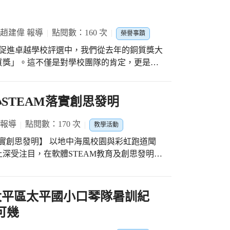
 趙建偉 報導
點閱數：160 次
榮譽事蹟
康促進卓越學校評選中，我們從去年的銅質獎大
質獎」。這不僅是對學校團隊的肯定，更是全
康觀念從小扎根，培養孩子一輩子受用的健康
度健康促進議題共識會議」的指標精神，化理念
STEAM落實創思發明
因此在各項議題上全面出擊： #健康體
85210」——睡滿8小時、天天5蔬果、螢幕
 報導
點閱數：170 次
教學活動
0含糖飲料等健康生活習慣。搭配營養師入校宣
中海風校園與彩虹跑道聞
深受注目，在軟體STEAM教育及創思發明教
20」，並搭配全面使用的可調式課桌椅，精準
內新國小在本學年度積極推動各項STEAM教
M課程，將傳統剪紙藝術與現代雷射雕刻技術結
小為孩子建立正確的口腔保健習慣。 #多
帶領孩子跟著數學去旅行；還有STEAM教師
太平區太平國小口琴隊暑訓紀
期教育、全民健保正確用藥及正向心理健康等
，落實校本課程創思發明的精神，以及指導創
可幾
秋英校長的領航與
14學年度臺中市亮點發展學校計畫「亮點課程
，讓師生受益。 #特別掌聲獻給學
深耕STEAM與創思發明教育的用心。 《剪