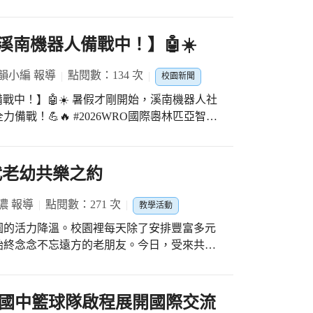
在開學後的各項賽事與舞台上，持續綻放耀眼
和浚源老師的辛苦指導， 這次的比賽是這段時
快樂打球！ #太平國小羽球校隊 #運動校隊培養專長 #實戰經驗 #練出比賽能力
準備 #冰涼汽水 為孩子們加油打氣， 還有象徵
新
力代表著「巧妙克服困難的能力」。 希望孩子們
溪南機器人備戰中！】🤖☀️
努力練習的成果，盡情展現在賽場上。 一起為
 #溪南國中 #MARC機器人競賽 #溪南
韻小編 報導
點閱數：134 次
校園新聞
機器人 #祥宜校長 #巧妙克服困難的能力 #選擇溪南成就非凡
備戰中！】🤖☀️ 暑假才剛開始，溪南機器人社
戰！💪🔥 #2026WRO國際嶴林匹亞智能
努力練習，當然也要補充滿滿能量！🥤🍪 感謝
為大家消暑打氣； #祥宜校長 也準備了點
刺！ 期待溪南機器人小將們在賽場上再次發
代老幼共樂之約
#溪南機器人暑假集訓 #努力沒有假期 #補充能
濃 報導
點閱數：271 次
教學活動
園的活力降溫。校園裡每天除了安排豐富多元
始終念念不忘遠方的老朋友。今日，受來共餐
班的師生懷著興奮的心情，準備展開一場充滿
園區裡精心照顧、綻放得最燦爛的向日葵採收
國中籃球隊啟程展開國際交流
不僅是一份禮物，更是孩子們汗水與照顧成果