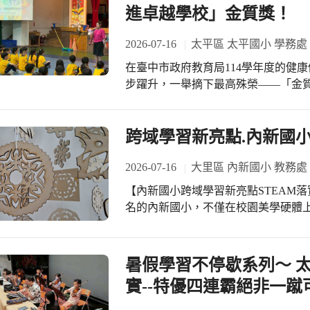
進卓越學校」金質獎！
2026-07-16
太平區 太平國小 學務處
在臺中市政府教育局114學年度的健
步躍升，一舉摘下最高殊榮——「金
校親師生共同努力的甜美果實！ 從課堂上的創新教學到校園環境的用心營造，太平
國小積極串聯社區資源，就是要讓健
適應力！我們依循「臺中市114學年
跨域學習新亮點.內新國小
為行動。我們深知健康是一切學習的基礎，
位與營養教育:全面宣導「健康成長密碼
2026-07-16
大里區 內新國小 教務處
少於2小時、日日運動30分鐘、鼓勵
【內新國小跨域學習新亮點STEAM落實創思發明】 以地
導，讓孩子們聰明吃、快樂動！ #視力保健守護：推動「規律用眼3010、望遠凝
名的內新國小，不僅在校園美學硬體上
視、護眼操」與宣導「天天戶外活動1
學的推動上更是堅強的軟實力。 我們
守護孩子們的靈魂之窗。 #口腔衛生扎根：宣導餐後使用1000ppm含氟牙膏潔牙，及
學活動。如：美學蔓延計畫的STEA
含氟漱口水使用、牙線清潔的重要性。從
合的實作課程；以及彤漾藍藝術團隊，
暑假學習不停歇系列～ 
元健康促進:積極推動菸檳防制、青春
專業社群積極推動跨領域的教學活動
實--特優四連霸絕非一蹴
重要議題，全方位建構友善、安全的校園環境。 #感謝大家長趙
思發明比賽站上國際舞台；同時榮獲1
全力支持，讓辦理健康促進各項活動能穩健扎根
優質發展組」優等的肯定，展現出我們