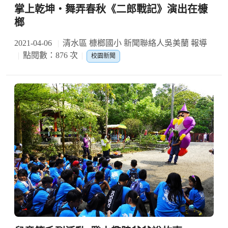
掌上乾坤‧舞弄春秋《二郎戰記》演出在槺
榔
2021-04-06
清水區 槺榔國小 新聞聯絡人吳美蘭 報導
點閱數：876 次
校園新聞