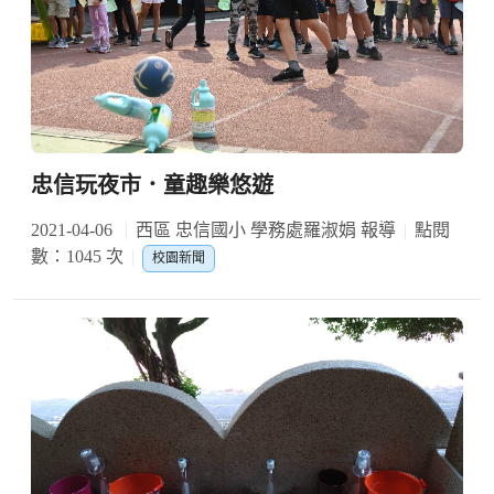
忠信玩夜市．童趣樂悠遊
2021-04-06
西區 忠信國小 學務處羅淑娟 報導
點閱
數：1045 次
校園新聞