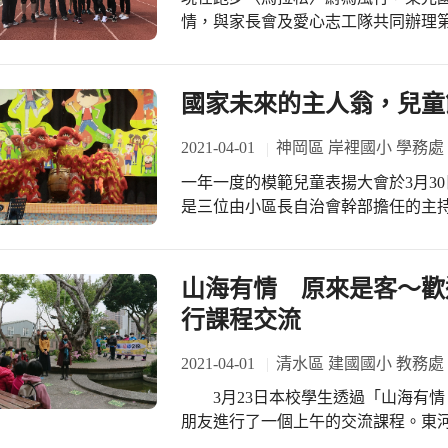
增進親師間的溝通及交流，也達到親師生三贏的優勢! #
https://www.chinatimes.com/realtimene
情，與家長會及愛心志工隊共同辦理
#我愛西屯
https://www.storm.mg/localarticle/357675
三至六年級學生共同參與，當日由鄭
儀式，勉勵學生多運動來提升體適能。
兩圈、高年級三圈)。考量學生體能狀
國家未來的主人翁，兒童
戰自我。家長會會長、委員們及數十
學生熱情參與。
2021-04-01
神岡區 岸裡國小 學務處
一年一度的模範兒童表揚大會於3月3
是三位由小區長自治會幹部擔任的主持
任今天的串場，舒服悅耳的聲音、清
引眾人的目光。「岸裡戰鼓醒獅出團
由四年級小朋友扮成的兩頭醒獅賣力
山海有情 原來是客～歡
堂彩。而重頭戲-市模範生、健康兒童
行課程交流
委員擔任頒獎嘉賓，親手將愛的獎狀
挑細選出的模範兒童各個表現落落大
2021-04-01
清水區 建國國小 教務處
守規矩的好兒童。而穿插的節目表演-
3月23日本校學生透過「山海有情
山與巴蕉扇」戲劇演出、直笛團隊的
朋友進行了一個上午的交流課程。東
均是在才藝比賽中脫穎而出的佼佼者
校，全校班級數六班，學生數不到四
的掌聲，尤其是小小鼓手朱世誠表演