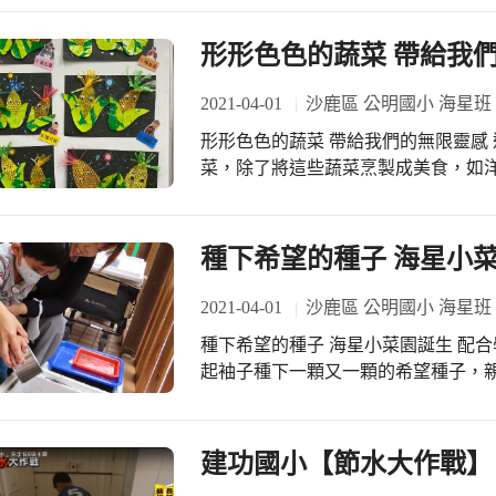
子。 當天上午，自治會六丙江士禾
華」，臺下小朋友跟著打拍子，令人
級四年乙班同學，在教學池畔迎接東河
形形色色的蔬菜 帶給我
啊！假以時日，相信這位小鼓手將是
輔導室老師一同進行相見歡課程，讓
家長會會長及委員們，今年更加碼贈
間，本校合唱團及東河學生各自展現
2021-04-01
沙鹿區 公明國小 海星班
家委們也送的開心，真是皆大歡喜呢
進行校園尋寶HOLIYO、VR體驗
領的自治會團隊表演一段帶動唱，幾
形形色色的蔬菜 帶給我們的無限靈感 運用了幾周的時間與孩子們介紹了不同的蔬
學生與文化背景不同兒童多樣化之學
著小區長團隊們一起扭腰擺臀，陶醉
菜，除了將這些蔬菜烹製成美食，如
域。
小區長的帶動唱中畫下完美的句點。
料理，讓孩子們品嚐各式蔬菜的口感
舉，與小朋友們同樂。我們明年見囉
想畫作，讓孩子們留下更深刻的印象與連結。 圓形的馬鈴薯、小黃
同的排列組合，變成混泥土車、救護
種下希望的種子 海星小
配洋蔥獨特的造型，變成了一個個的
餐。仔細看還可以看見植物們的螺旋、條狀紋理，
2021-04-01
沙鹿區 公明國小 海星班
玉米滋味後，海星寶貝們在氣泡紙彩
種下希望的種子 海星小菜園誕生 配合學習主題「蔬菜水果大集合」，海星寶貝們捲
子自己手撕色紙做成的玉米葉，孩子
起袖子種下一顆又一顆的希望種子，
寶。
程。 挑選了幾種短期收成的作物，像是芥藍、櫻桃蘿蔔、綠豆芽菜、葉萵苣、茼蒿
等。從介紹不同形狀特徵的種子，鬆
挺直莖桿到採收，蠻有說不出的成就感與喜悅。 採收了綠豆芽，
建功國小【節水大作戰】
種的韭菜，在課堂上我們開火烹製，