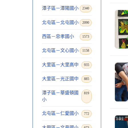
潭子區－潭陽國小
2340
北屯區－北屯國小
2090
西區－忠孝國小
1573
北屯區－文心國小
1158
大里區－大里高中
935
大里區－光正國中
885
潭子區－華盛頓國
819
小
北屯區－仁愛國小
772
大甲區－文昌國小
673