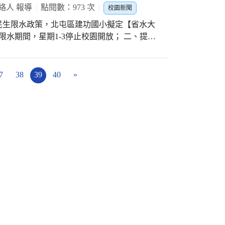
平時不愛吃菜都孩子，都說讚。
絡人 報導
點閱數：973 次
校園新聞
」民生限水政策，北屯區建功國小擬定【省水大
限水期間，星期1-3停止校園開放； 二、提醒
水機。 三、廁所準備大桶子儲水，遇沒水時
或濕紙巾替代用水洗手。 五、教室備足酒精及
閉部份廁所間數及小便斗(研議） 七、需大量
7
38
39
40
»
宣導節約用水及用過的水再利用方法。 學校
課程、非正式課程中，師生一起探究此次缺水
水資源、愛護地球。
/youtu.be/cKbnnpkTpRg