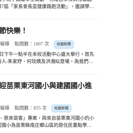
祝福西屯寶貝們兒童節快樂
ws/20210331004418-260421?chdtv
第7屆「家長會長盃健康路跑活動」，邀請學校
4
人榮校長邀請家長會蔡政宏會長共同主持開跑
 賽道規畫是沿著校園圍牆進行跑步(中年級跑
況，分為休閒組及競技組，不只為健康也能挑
節快樂！
名教師以身作則，陪伴學生一起跑，也鼓舞著
 報導
點閱數：1007 次
校園新聞
0日下午一點半在本校活動中心盛大舉行。首先
人-朱家妤、何玟嬌及洪湘紜登場，為我們擔
晰流暢的口條、加上超高的顏值，一出場便吸
囉～」在本校校友謝明哲教練的指導下，四位
的在臺上揮舞，為本次大會揭開序幕，博得滿
迎苗栗東河國小與建國國小進
、區模範生及校模範生的頒獎，特別邀請家長
及獎品一一送到每位模範生手裡，這些班上精
方、彬彬有禮，代表岸裡的孩子們是重紀律、
 報導
點閱數：855 次
校園新聞
六甲全班的「少年」流行舞表演、四丙「火燄
、原來是客」專案，與來自苗栗東河國小的小
直笛合奏及三乙朱世誠小朋友的爵士鼓表演，
河國小為苗栗縣南庄鄉山區的原住民重點學
，演出水準自然不在話下，獲得臺下觀眾如雷
十人，多數來自賽夏族及泰雅族原鄉部落的孩
當今最夯、膾炙人口的鬼滅之刃主題曲「紅蓮