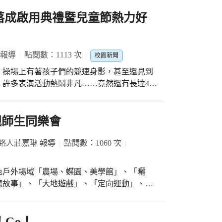
道落成啟用典禮暨兒童節熱力好
 報導
點閱數：1113 次
校園新聞
操場上有著孩子們的競速身影，甚至還見到
許多表演活動熱鬧非凡……竟然還有長達40
童節慶祝活動暨跑
開序曲，由全校72位擅長競賽的學童在跑道上
的舞蹈舞力四射。緊接而來的是富春國小自造
親師生同樂會
「滑步車」迎賓進場；而在局長拋擲出手中的
用典禮正式開始。 今日啟用典禮諸多貴賓
絡人莊嘉琳 報導
點閱數：1060 次
春國小「師長學生十分用心、科技自造中心相
時，也讚許孩子們在許多比賽場合中：「表現
色戶外場域「農場、蝶園、美學館」、「曬
春孩童繼續衝刺、邁向成功，兒童節快樂。立
聽故事」、「大地遊戲」、「定向運動」、
喜富春國小完成跑道，也期許孩童能夠成為自
系列的慶祝活動，包括陸爸爸說故事、兒童節
中跑出新方向。富春國小邀請局長、立委、議
故事高手「陸爸
手持空氣砲鳴炮以及手擲飛機，砲響歡慶典禮
，圖書小志工們則是分組說故事給小朋友們
！Go！