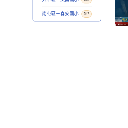
南屯區－春安國小
547