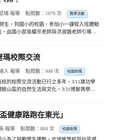
江啟臣立委、張瀞分議員的協助，教育局整合
為學生說故事，帶領學生走進故事情境，現場
道。 二年一班的游鈞皓認為
辦草地野餐趴，也有師生一起玩氣球傘、大地
昱晴 報導
點閱數：1079 次
教學活動
可以跟機器人一起玩；六年一班林柏劭則是看
的師生，到國小的校園，參加小一課程入班體驗
又有趣。 兒童節慶祝活動暨跑道落成啟用
樂、技巧和體能考驗，透過遊戲關卡讓學童學
氣，由國小部吳耀宗老師與洪淑娥老師引導小
子們在快樂的一天保存了美好的童年，期許富
心均衡發展。學生高峻軒表示，覺得最困難的
，太陽公公露出它大大的笑臉，積木智高變身
能的推動下，可以在一樣的經緯度，看見不一樣
主放在中間的寶物，和同學合作動動腦，最後
，方向對準太陽公公，太陽能車就神奇地加速
驗探
睜得好大，興奮得追著太陽能車，歡迎即將入
屋瑪校際交流
持定向運動專用地圖，看好方向及路徑找到各
來體驗新奇又有趣的太陽能車創客。喔！
王辰宇開心表示，尋寶所有地點後，還可以獲
絡人 報導
點閱數：948 次
校園新聞
球賽、六年級排球賽，為了贏得勝利，孩子們卯
校的校際交流活動已行之多年，3/11建功學
全身力氣丟球，接連讓兩人出局，全場歡呼聲
驗山區的自然生活與文化，3/31博屋瑪學童
，學生一開始就很投入，越打越起勁，一旁中
動，並安排兩校學童搭乘捷運，參訪市府市政
氣氛越來越High，就連校長也不敵對手熱情
令狐榮達副市長代表市長盧秀燕接待學童，致
高優勢，有時候因為他們太強，所以其他隊友
國小古調傳唱下揭開序幕。 此次參訪交流活
長盃健康路跑在東光」
在幫助我們這隊贏球！ 校長蘇仁彥表
，拓展了豐富視野與生活經驗，對建功與博屋
點，培養西屯孩子閱讀實力、健康活力，同時
難忘的兒童節了。
長 報導
點閱數：884 次
校園新聞
K球賽，一同享受親師生「童樂時光」，不僅
國小為了鼓勵學生運動，也增進學校與社區感