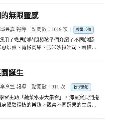
會長帶領自治會成員、校園小記者及接待班
血脈噴張的打擊，真是相當吸精的一段演出
國小的到來。課程安排首先由外師PETER及
們的無限靈感
一顆閃耀的明星。而本校向來不按牌理出牌的
學生在互動中建立熟悉的關係。 愛秀時
送每班飲料及牛奶各一箱，小朋友領的開心，
特色，進行音樂文化交流。接著二校同學分組
 邱昱嘉 報導
點閱數：1019 次
！表揚大會來到最後，則是由小區長郭晉維帶
教學活動
課程及射箭課程。 藉著二校校流課程，提供
個簡單重覆的動作，讓全校小朋友很快便能跟
習管道，以增進生活經驗，擴展學生學習領
在全場歡樂的氣氛當中。今年的表揚大會就在
洋蔥炒蛋、青椒肉絲、玉米沙拉吐司、薯條等
特別感謝與會的家長會長及委員們一起共襄盛
與味道外，也期待透過特殊的植物外型進行聯
！
瓜、蘿蔔透過不
車和公車的輪子。青椒蓋印出來的雲朵圖案搭
菜園誕生
洋蔥頭人或站或坐在草地上看著雲朵休息野
非常有趣。 品嚐了香甜好吃水煮
 李育竺 報導
點閱數：911 次
教學活動
上亮黃的色彩，代表一顆顆的玉米粒。搭配孩
們在畫紙上重現了一根根可愛活潑的玉米寶
親身體驗種植的樂趣，觀察不同蔬果的生長過
土、播種到澆水，看著小小的種子冒出小芽，
加上廚工媽咪自家
這是小海星們第一次吃自己種的蔬菜，無論是