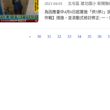
口感與味道孩子們都非常的喜歡，連
2021-04-01
北屯區 建功國小 新聞聯
為因應臺中4月6日起實施「供5停2
作戰】措施，並滾動式檢討修正: 一、
學生盡量自備飲用水，停水期間關閉飲
可以沖馬桶。 四、請學生帶乾洗手液
整理箱來儲水供洗手用。 六、研擬關
«
30
31
32
33
34
35
36
3
用水的課程，應視情況調整授課。 八、
老師也趁此機會將節水議題融入正式
現象的原因及影響，並呼籲大家珍惜
https://youtu.be/zD8NDWO0-HM https:/