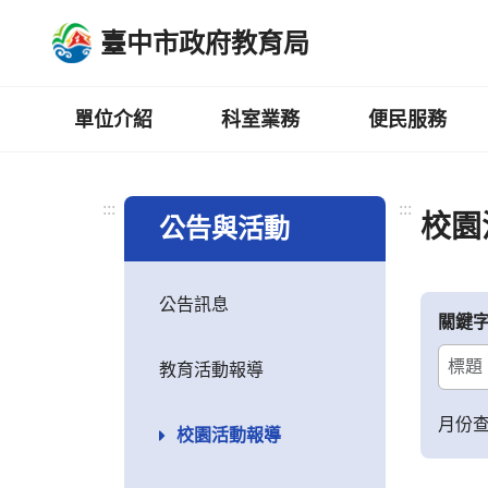
跳
臺中市政府教育局
到
主
要
內
單位介紹
科室業務
便民服務
容
區
:::
:::
校園
公告與活動
公告訊息
關鍵
教育活動報導
月份
校園活動報導