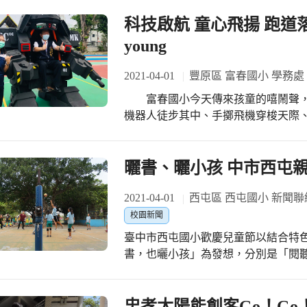
科技啟航 童心飛揚 跑
young
2021-04-01
豐原區 富春國小 學務處
富春國小今天傳來孩童的嘻鬧聲，
機器人徒步其中、手擲飛機穿梭天際、
分鐘的下課時間！今天的富春國小特別不一樣。 富春國小兒
道落成啟用典禮在60公尺菁英賽中拉
一較高下，幼兒園則是以整齊、可愛
曬書、曬小孩 中市西屯
中心的科技特色，「鋼彈機器人」與
飛盤敲響飛盤高爾夫球柱後，宣布啟
2021-04-01
西屯區 西屯國小 新聞聯
蒞臨，楊振昇局長特別到場，讚許富
校園新聞
當創新、防疫超前部署令人放心」同
臺中市西屯國小歡慶兒童節以結合特
好、有禮貌、有信心。」局長勉勵富
書，也曬小孩」為發想，分別是「閱
委、議員等人也都到場給予祝賀，恭
「親師生球賽」等四大主軸，辦理一
己生命中的主人，在自己人生的跑道
主題書展、體能闖關以及親師生球技大對抗。 首先登場的是由演
員以及蒞場嘉賓一起剪綵，並請孩童
爸」來到圖書館和大家一起說演故事
忠孝太陽能創客Go！Go