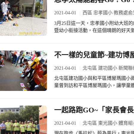
成，機飛高遠追夢人。 校長特別感謝
聽，以生動的聲調及豐富的肢體語言
中央與地方經費430萬元，才能擁有6道全密式PU跑
的氣氛十分熱絡。緊接著是幼兒園舉
2021-04-01
西區 忠孝國小 教務處俞
「機器人很大又很酷炫，希望有一天
遊戲等。 一年級趣味闖關活動翻轉上課時間變成下課遊戲時間，將「玩耍」體驗
3月25日這一天，忠孝國小附幼大班
到了飛盤的特技表演，「覺得很複雜
化、「學習」生活化，結合益智、歡
暨幼小銜接活動，在這個晴朗的好天
典禮，感謝許多貴賓的蒞臨，也讓孩
習人際溝通與良好合作態度，促進身
小準新生們，動手體驗太陽能車自造
春國小「健康99、運動99，多元展
挑戰是如何不碰到紅繩，卻能拿到關
成為太陽能車，小朋友裝上太陽能板
的富春國小。」
完成不可能的任務，感到很有成就感！ 二年級的「定向越野」則是結合「體
動起來了，幼兒園小朋友的小眼睛都
不一樣的兒童節~建功博
索」與「體能運動」。二年級同學手
學就讀小一的小新生們，到忠孝國小
個檢查點，以追求最好的成績。學生
2021-04-01
北屯區 建功國小 新聞聯
得一份驚喜小禮物。 活動的壓軸由校長和家長們組隊挑戰中高年級班際球賽冠軍隊
伍~四年級躲避球賽、五年級樂樂棒
北屯區建功國小與和平區博屋瑪國小兩
足全力毫不手軟，瞄準目標後，使盡
童曾到訪和平區博屋瑪國小，讓學童體
連連。球賽的重頭戲是六年級排球賽
到建功參加慶祝兒童節園遊會闖關活
低年級孩子們的加油聲此起彼落，現場
大樓「臺中願景館」與臺中市議會，
的攻勢。學生林憶君表示大人憑著身
贈文具用品與消暑冰棒，活動在博屋瑪
一起路跑GO~「家長會
都接不到球，包含我在內，可是我還是很努力
動讓孩子體驗了城鄉不同的文化刺激
示，學校以閱讀探索和體能運動為重
瑪的學童而言，這是最有意義並令人
2021-04-01
北屯區 東光國小 體育組
邀請家長重拾童年回憶，陪伴孩子們P
https://udn.com/news/story/6898/5356566
現在跑步〈馬拉松〉蔚為風行，東光