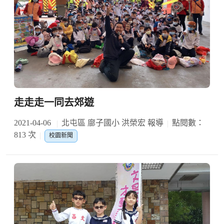
走走走一同去郊遊
2021-04-06
北屯區 廍子國小 洪榮宏 報導
點閱數：
813 次
校園新聞