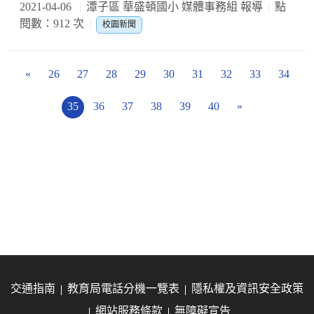
2021-04-06
潭子區 華盛頓國小 媒體事務組 報導
點
閱數：912 次
校園新聞
«
26
27
28
29
30
31
32
33
34
35
36
37
38
39
40
»
交通指南
教育局電話分機一覽表
隱私權及資訊安全政策
網站服務條款
無障礙宣告