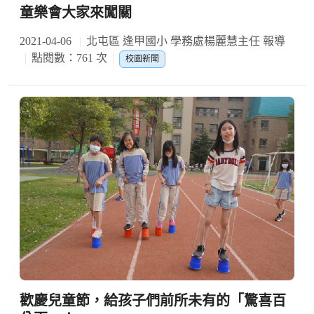
童樂會大家來闖關
2021-04-06
北屯區 逢甲國小 學務處楊麗慧主任 報導
點閱數：761 次
校園新聞
歡慶兒童節，給孩子們前所未有的「驚喜百