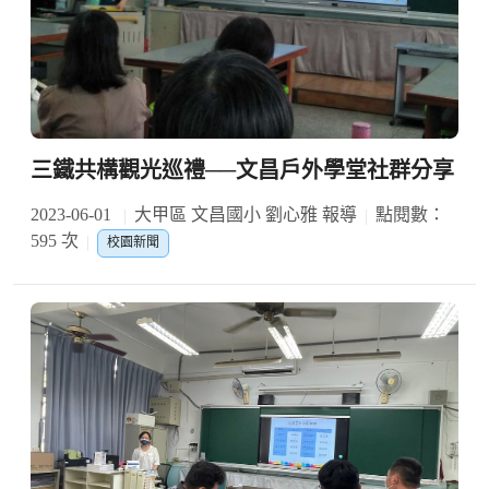
三鐵共構觀光巡禮──文昌戶外學堂社群分享
2023-06-01
大甲區 文昌國小 劉心雅 報導
點閱數：
595 次
校園新聞