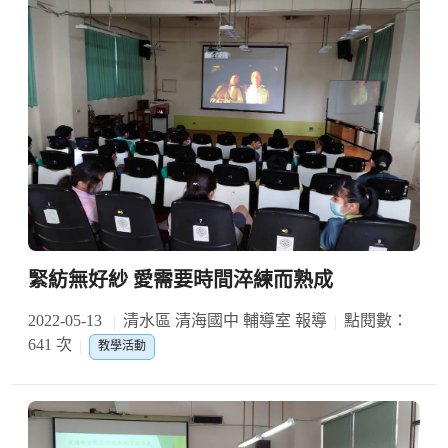
緊紡無好紗 愛需要時間淬練而熟成
2022-05-13
清水區 清海國中 輔導室 報導
點閱數：
641 次
教學活動