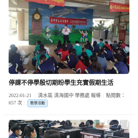
停課不停學殷切期盼學生充實假期生活
2022-01-21
清水區 清海國中 學務處 報導
點閱數：
657 次
教學活動