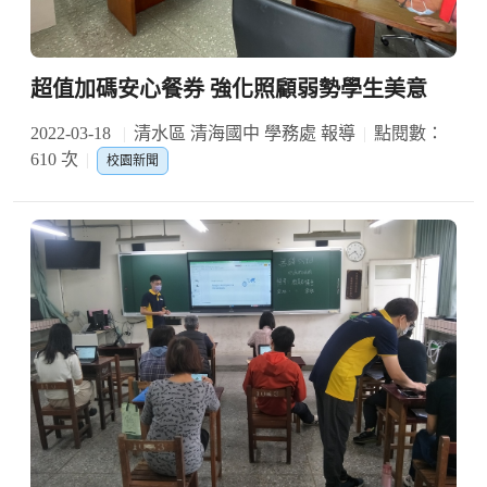
超值加碼安心餐券 強化照顧弱勢學生美意
2022-03-18
清水區 清海國中 學務處 報導
點閱數：
610 次
校園新聞