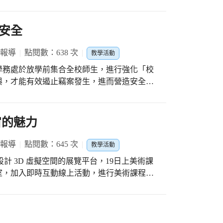
教授，引導學生判別失智症與正常老化的差
幫助患者和家人預做準備，以因應疾病帶來的
安全
險。她帶領大家一起透過遊戲，活化判斷力及
向、順序顛倒…等簡單動腦遊戲，呼籲大家經
 報導
點閱數：638 次
教學活動
接著，她強調失智症最早出
學務處於放學前集合全校師生，進行強化「校
認為是老化的自然現象。老化過程中，「健
與，才能有效遏止竊案發生，進而營造安全無
講攏過去！ 隨講隨忘記！」即在說明這種現
；然而失智症患者的「健忘」主要以短期記憶
可乘之機，真正落實「人安、事安、時安、地
生活，人們常以「老番顛」來斥罵性格遽變的
宙的魅力
堂及強化門禁管制之外，大家若有發現可疑
長者居多，隨著年齡增加，罹患機率跟著升
愛校精神，積極通報並妥慎處理。
 報導
點閱數：645 次
，很可惜目前尚未發明任何治癒藥物。她提出
教學活動
若有發生這些情形，應鼓勵他們趕緊尋求神經
計 3D 虛擬空間的展覽平台，19日上美術課
已將學校教育納入失智症早期發現的支援體
室，加入即時互動線上活動，進行美術課程。
。 賴勝豐校長表示，我們來
平板上，觀看藝術品解說、進行圖畫創作、互
對老化和失智症的威脅，保持正向心態，透過
多人身歷其境即時互動，將社交溝通推向虛擬
食及避免罹患心血管疾病，方能讓我們「優雅
，體認天涯若比鄰的便捷。 李主任指
，更感謝郭教授今天所帶來生命教育寶貴的一
了，隨著科技發達和各展館的加入。相信在不