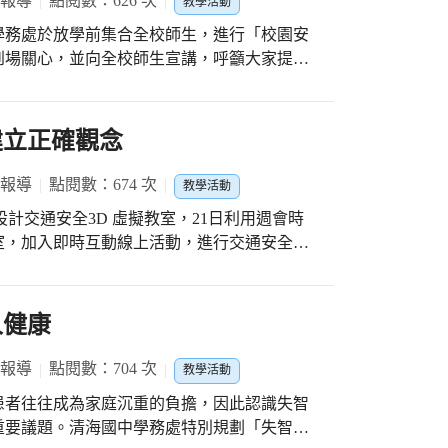
 報導
點閱數：626 次
教學活動
學務處於放學前集合全校師生，進行「校園安
中落實，以行動改變為環保多盡一分心力，善
到場關心，並向全校師生宣講，呼籲大家提高
有效培養學生思辨的能力。 賴勝豐校長
遙遠的夢想，我們可以從日常生活中開始！平
心，不要將個人保管財物及物品放置學校，給
備環保餐具、確實做好垃圾分類…等，從日常
家人，注意門戶安全，發現可疑人士出沒，趕
建立正確觀念
保行動，就能匯集成一股改善地球環境的浪
楊照培主任指出，學校雖有
要全校師生確實做好把關工作，關妥門窗確實
 報導
點閱數：674 次
教學活動
安全無虞學習環境。
設計交通安全3D 虛擬教室，21日利用週會時
室，加入即時互動線上活動，進行交通安全標
的中英文標示，才代表完成。在李文卿主任和
用平板，分工合作利用各種查詢工具，主動瞭
人健康
學生皆能正確完成學習單的撰寫，在潛移默化
 報導
點閱數：704 次
教學活動
患者往往成為家庭沉重的負擔，因此認識失智
實於學校課程中執行，希望多媒體互動方式，
重要議題。清海國中學務處特別規劃「失智
校園安全及交通零意外的終極目標。