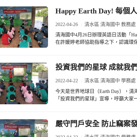
Happy Earth Day
2022-04-26
清水區 清海國中 教務處
清海國中4月26日辦理英語日活動「Happy
在許媛婷老師協助指導之下，認識環保3R（
Reduce減少使用），共同解決環境
和汙染，付諸行動保護我們的地球。 Eric透過簡單的漫畫圖片，帶領學生瞭解於日
常生活中落實環保3R，呼籲學生一同
投資我們的星球 成就我
社會潮流，對於環境保護做出巨大的貢獻。他運
Day.」，讓每個學生都能從圖像線
2022-04-22
清水區 清海國中 學務處
友善地球的方式。 最後進行「What is made of ?」即問即答單元，Eric帶領學生進行
今天是世界地球日（Earth Day）
資源分類遊戲，秀出照片後請學生舉
「投資我們的星球」宣導，呼籲大家
學生踴躍舉手，並說出正確解答，可
地球。 吳志城組長指出，今年以「投資我們的星球」（Invest in our planet）為主
收的分類高手。
題，倡議52個投資星球的方法，期許
購物…等行為模式的轉變，為守護地球注入一股
嚴守門戶安全 防止竊案
應該扮演驅動社會轉型的角色，透過
碳行動的商品，將能夠促使生產者改