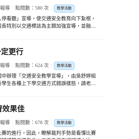
覽，還可以在智慧型手機及平板上，進行預習
 報導
點閱數：580 次
教學活動
個展，下載 GOXR 虛擬互動式展覽平台，親
人停看聽」宣導，使交通安全教育向下紮根，
組長特別以交通標誌為主題加強宣導，並融入
一定更行
 報導
點閱數：624 次
教學活動
國中辦理「交通安全教學宣導」，由吳舒婷組
析學生各種上下學交通方式錯誤樣態，請老師
促遵守交通規則，以維護自身和其他用路人安
運用上課或班會時間，實施機會教育，帶領學
學習效果佳
續推
發交通安全教育課程及教案，並上傳本校雲端
 報導
點閱數：678 次
教學活動
運用，以收資源共享加乘效果。
比賽的進行，因此，瞭解裁判手勢是看懂比賽