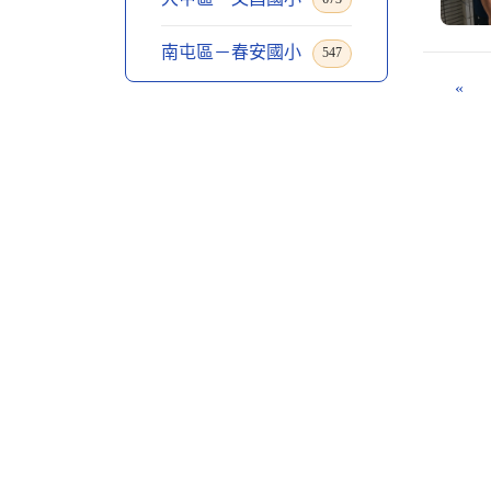
南屯區－春安國小
547
«