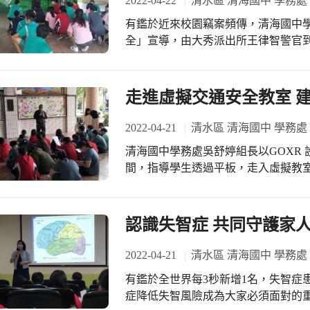
2022-04-22
清水區 清海國中 學務處
境。 他以「綠色飲食」、「綠色消費」、「綠色旅遊」、「綠色居家」、「綠色辦
有鑑於近來校園竊案頻傳，清海國中
公」等方向，請同學說出如何在生活
全」宣導，由大秀派出所王律智警官
盡地球公民的責任。他藉由提問形成討論，
警覺性，共同維護校園安全。 王警官表示，鄰近國小竊案頻傳，除了轄區警察加強
指出，參與守護地球的行動，不再是
校園巡邏勤務之外，還是要請大家留
時多關注環保議題、不浪費食物、自
宵小可乘之機。也請大家回家後轉知
走進虛擬交通安全教室 
生活習慣的養成，透過節能減碳的環
緊報警處理，發揮守望相助精神，一起維護社區安全。 
潮。
設置守衛人員及安裝保全系統，還需
2022-04-21
清水區 清海國中 學務處
上鎖，方能遏止竊案發生，進而營造
清海國中學務處吳舒婷組長以GOXR 
間，指導學生透過平板，走入虛擬教
誌和標語教學。 首先，進行「任務標語」單元，學生完成分組後，進入GOXR完成
任務，並在學習單上填寫上任務標語
林威學組長的協助下，學生熟練地使
認識失智症 共同守護家
解所看到的內容。 最後進行「交通標語大搜索」單元，吳組長示範將交通安全教育
議題融入英語教學，在她解說之下，
2022-04-21
清水區 清海國中 學務處
之中，建立正確交通安全觀念。 楊照培主任表示，感謝吳組長在交通安全「課程規
有鑑於全世界每3秒新增1名，失智症
劃」及「教材開發」努力規劃，並落
症降低失智風險成為大家必須面對的
提升學生交通安全的素養，達到維護