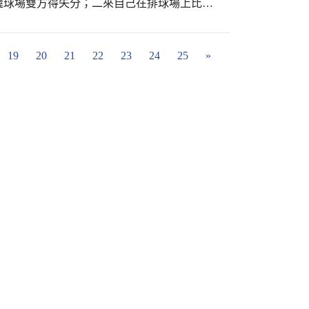
握球場雙方得失分；二來自己在排球場上比賽
「排球規則-裁判手勢」教學評量，請學生先以5人
驗後，透過線上測驗模式回答問題，PK答題速度，
19
20
21
22
23
24
25
»
，Quizlet中的即
誤，並有助於增加學習信心。最後，他再請學
在時間限制內，正確地回答問題，教學效果奇