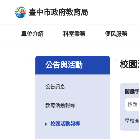
跳
臺中市政府教育局
到
主
要
內
單位介紹
科室業務
便民服務
容
區
:::
:::
校園
公告與活動
公告訊息
關鍵
教育活動報導
學校
校園活動報導