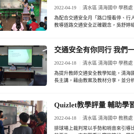
課。
久的未來，不只可以到場觀看實體展
2022-04-19
清水區 清海國中 學務處
或延伸學習。若想一覽世界各地藝術家
為配合交通安全月「路口慢看停、行
自感受元宇宙的魅力。
教導道路交通安全正確觀念，吳舒婷
英語教學，提醒學生注意路口安全。
交通安全有你同行 我們
2022-04-18
清水區 清海國中 學務處
為提升教師交通安全教學知能，清海
長主講，藉由教案及教材分享，並分
能利用上課機會，積極協助規勸，督
全。 吳組長指出，本校交通安全教育網站，彙整有關交通安全守則、影片、教案…
等資料相當豐富，請老師善加利用。
Quizlet教學評量 輔助
生上網瀏覽，協助交通安全宣導工作。 為強化學生交通安全觀念，學務處除持
行交通安全宣導之外，歡迎老師們開
2022-04-18
清水區 清海國中 教務處
共享資料夾，供其他老師教學參考和
排球場上裁判常以手勢和哨音來引導