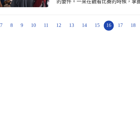
的要件。一來在觀看比賽的時候，掌
時，才能理解裁判的判決。 為瞭解學生對於「排球規則-裁判手勢」的學習狀況，18
日清海國中體育課以Quizlet 進行
為一組，利用Chromebook登入測
7
8
9
10
11
12
13
14
15
16
17
18
經過幾輪交鋒勝負立分，並整體複習完所有題目。 林威學老師指出
時回饋功能可以幫助學生即時修正錯
生用個人名義重新登入，同學大都能
佳。