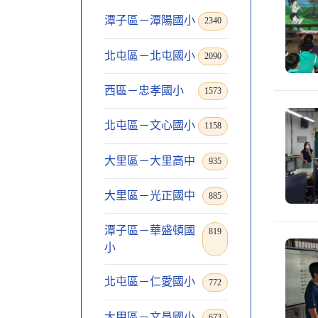
潭子區－潭陽國小
2340
北屯區－北屯國小
2090
西區－忠孝國小
1573
北屯區－文心國小
1158
大里區－大里高中
935
大里區－光正國中
885
潭子區－華盛頓國
819
小
北屯區－仁愛國小
772
大甲區－文昌國小
673