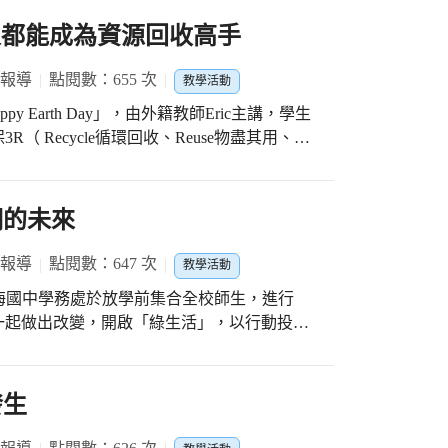
! 每個人都能成為資源回收高手
 報導
點閱數：655 次
教學活動
 Earth Day」，由外籍教師Eric主講，學生
 Recycle循環回收、Reuse物盡其用、
問題，讓資源循環永續利用，減少對環境的破壞
加入，每個生活中微小的改變，終將能匯集成
們的未來
用簡單遊戲「Everyday is Earth
索中，輕鬆易理解他所傳遞的環境訊息，並找到
 報導
點閱數：647 次
教學活動
，清海國中學務處於放學前集合全校師生，進行
手作答，圖片中的物品是屬於哪一類回收物?從
一起做出改變，開啟「綠生活」，以行動投資
以證明每個人只要發心做到，都能成為資源回
大家藉由日常中的食、衣、住、行、育、樂、
新的綠色力量。 他強調身為消費者
發生
落實綠色消費，選擇對環境友善且願意展開減
變，採取積極的作為，以更加友善方式對待環